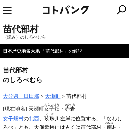
苗代部村
（読み）のしろべむら
日本歴史地名大系
「苗代部村」の解説
苗代部村
のしろべむら
大分県：日田郡
天瀬町
苗代部村
おなごはた
あかいわ
[現在地名]
天瀬町
女子畑
・
赤岩
くす
女子畑村
の
北西
、
玖珠
川左岸に位置する。「なわし
みなみ
ろべ」とも。天保郷帳には古くは苗代部村・
南
村・