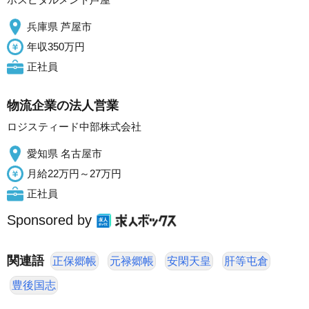
兵庫県 芦屋市
年収350万円
正社員
物流企業の法人営業
ロジスティード中部株式会社
愛知県 名古屋市
月給22万円～27万円
正社員
Sponsored by
関連語
正保郷帳
元禄郷帳
安閑天皇
肝等屯倉
豊後国志