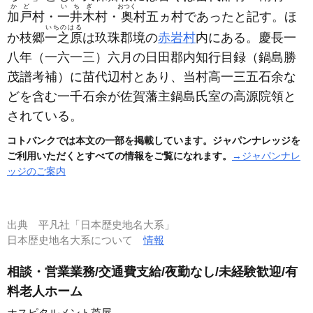
かど
いちぎ
おつく
加戸
村・
一井木
村・
奥
村五ヵ村であったと記す。ほ
いちのはる
か枝郷
一之原
は玖珠郡境の
赤岩村
内にある。慶長一
八年
（一六一三）
六月の日田郡内知行目録
（鍋島勝
茂譜考補）
に苗代辺村とあり、当村高一三五石余な
どを含む一千石余が佐賀藩主鍋島氏室の高源院領と
されている。
コトバンクでは本文の一部を掲載しています。ジャパンナレッジを
ご利用いただくとすべての情報をご覧になれます。
→ジャパンナレ
ッジのご案内
出典
平凡社「日本歴史地名大系」
日本歴史地名大系について
情報
相談・営業業務/交通費支給/夜勤なし/未経験歓迎/有
料老人ホーム
ホスピタルメント芦屋