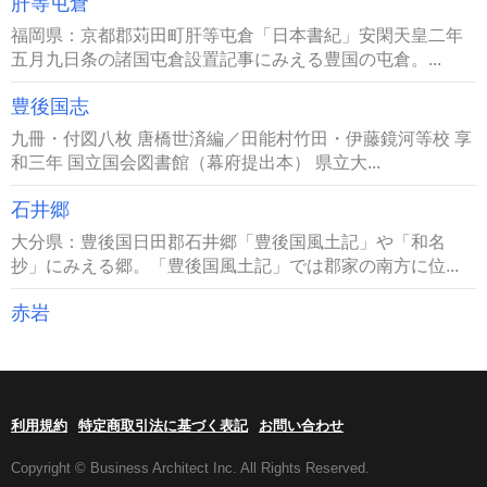
肝等屯倉
福岡県：京都郡苅田町肝等屯倉「日本書紀」安閑天皇二年
五月九日条の諸国屯倉設置記事にみえる豊国の屯倉。...
豊後国志
九冊・付図八枚 唐橋世済編／田能村竹田・伊藤鏡河等校 享
和三年 国立国会図書館（幕府提出本） 県立大...
石井郷
大分県：豊後国日田郡石井郷「豊後国風土記」や「和名
抄」にみえる郷。「豊後国風土記」では郡家の南方に位...
赤岩
利用規約
特定商取引法に基づく表記
お問い合わせ
Copyright © Business Architect Inc. All Rights Reserved.