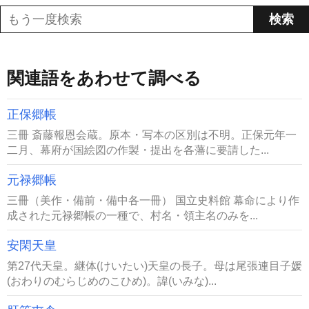
関連語をあわせて調べる
正保郷帳
三冊 斎藤報恩会蔵。原本・写本の区別は不明。正保元年一
二月、幕府が国絵図の作製・提出を各藩に要請した...
元禄郷帳
三冊（美作・備前・備中各一冊） 国立史料館 幕命により作
成された元禄郷帳の一種で、村名・領主名のみを...
安閑天皇
第27代天皇。継体(けいたい)天皇の長子。母は尾張連目子媛
(おわりのむらじめのこひめ)。諱(いみな)...