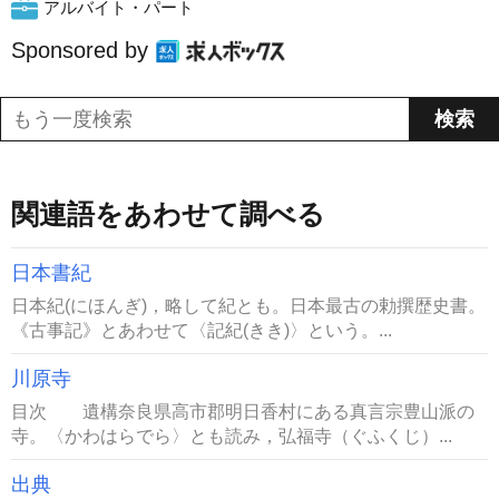
アルバイト・パート
Sponsored by
関連語をあわせて調べる
日本書紀
日本紀(にほんぎ)，略して紀とも。日本最古の勅撰歴史書。
《古事記》とあわせて〈記紀(きき)〉という。...
川原寺
目次 遺構奈良県高市郡明日香村にある真言宗豊山派の
寺。〈かわはらでら〉とも読み，弘福寺（ぐふくじ）...
出典