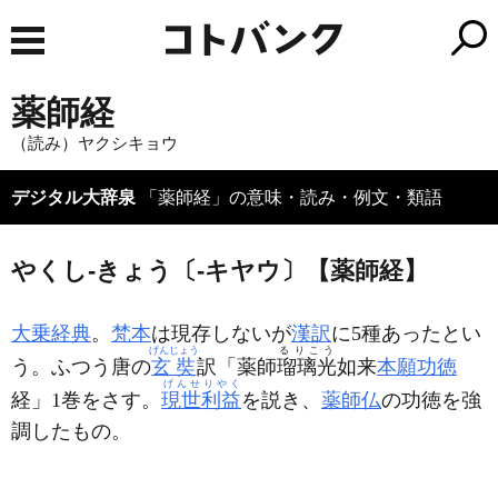
薬師経
（読み）ヤクシキョウ
デジタル大辞泉
「薬師経」の意味・読み・例文・類語
やくし‐きょう〔‐キヤウ〕【薬師経】
大乗経典
。
梵本
は現存しないが
漢訳
に5種あったとい
げんじょう
るりこう
う。ふつう唐の
玄奘
訳「薬師
瑠璃光
如来
本願
功徳
げんせりやく
経」1巻をさす。
現世利益
を説き、
薬師仏
の功徳を強
調したもの。