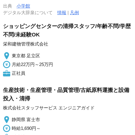
出典
小学館
デジタル大辞泉について
情報
|
凡例
ショッピングセンターの清掃スタッフ/年齢不問/学歴
不問/未経験OK
栄和建物管理株式会社
東京都 足立区
月給22万円～25万円
正社員
生産技術・生産管理・品質管理/古紙原料運搬と設備
投入・清掃
株式会社スタッフサービス エンジニアガイド
静岡県 富士市
時給1,690円～