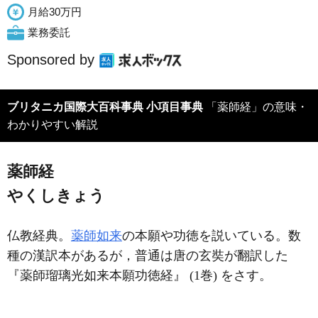
月給30万円
業務委託
Sponsored by
ブリタニカ国際大百科事典 小項目事典
「薬師経」の意味・
わかりやすい解説
薬師経
やくしきょう
仏教経典。
薬師如来
の本願や功徳を説いている。数
種の漢訳本があるが，普通は唐の玄奘が翻訳した
『薬師瑠璃光如来本願功徳経』 (1巻) をさす。