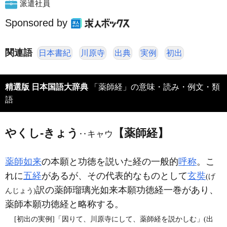
派遣社員
Sponsored by
関連語
日本書紀
川原寺
出典
実例
初出
精選版 日本国語大辞典
「薬師経」の意味・読み・例文・類
語
やくし‐きょう
【薬師経】
‥キャウ
薬師如来
の本願と功徳を説いた経の一般的
呼称
。こ
れに
五経
があるが、その代表的なものとして
玄奘
(げ
訳の薬師瑠璃光如来本願功徳経一巻があり、
んじょう)
薬師本願功徳経と略称する。
[初出の実例]「因りて、川原寺にして、薬師経を説かしむ」(出