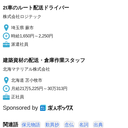
2t車のルート配送ドライバー
株式会社ロジテック
埼玉県 蕨市
時給1,650円～2,250円
派遣社員
建築資材の配送・倉庫作業スタッフ
北海マテリアル株式会社
北海道 苫小牧市
月給21万5,225円～30万313円
正社員
Sponsored by
関連語
保元物語
歎異抄
念仏
名詞
出典