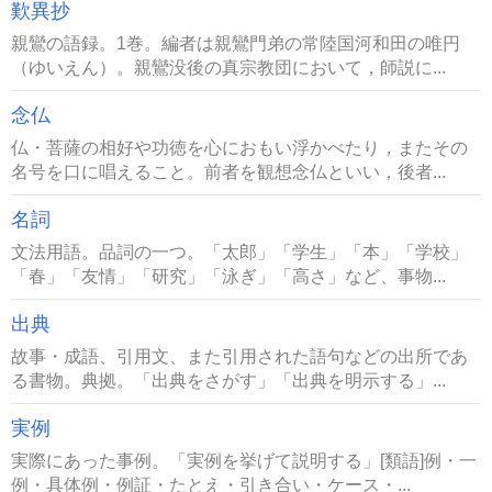
歎異抄
親鸞の語録。1巻。編者は親鸞門弟の常陸国河和田の唯円
（ゆいえん）。親鸞没後の真宗教団において，師説に...
念仏
仏・菩薩の相好や功徳を心におもい浮かべたり，またその
名号を口に唱えること。前者を観想念仏といい，後者...
名詞
文法用語。品詞の一つ。「太郎」「学生」「本」「学校」
「春」「友情」「研究」「泳ぎ」「高さ」など、事物...
出典
故事・成語、引用文、また引用された語句などの出所であ
る書物。典拠。「出典をさがす」「出典を明示する」...
実例
実際にあった事例。「実例を挙げて説明する」[類語]例・一
例・具体例・例証・たとえ・引き合い・ケース・...