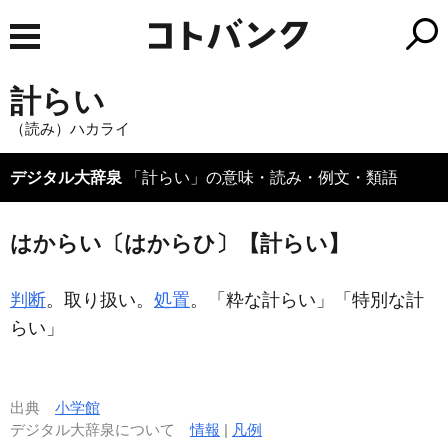
計らい
（読み）ハカライ
デジタル大辞泉
「計らい」の意味・読み・例文・類語
はからい〔はからひ〕【計らい】
判断
。取り扱い。
処置
。「粋な
計らい
」「特別な
計
らい
」
出典
小学館
デジタル大辞泉について
情報
|
凡例