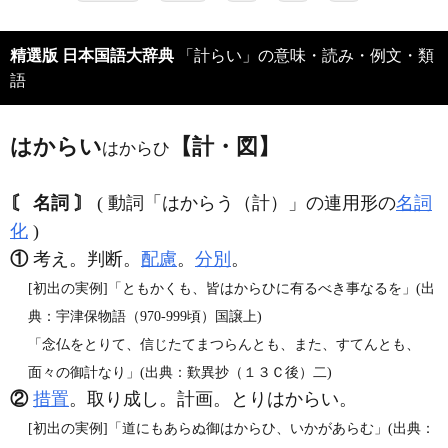
精選版 日本国語大辞典
「計らい」の意味・読み・例文・類
語
はからい
【計・図】
はからひ
〘 名詞 〙
( 動詞「はからう（計）」の連用形の
名詞
化
)
①
考え。判断。
配慮
。
分別
。
[初出の実例]「ともかくも、皆はからひに有るべき事なるを」(出
典：宇津保物語（970‐999頃）国譲上)
「念仏をとりて、信じたてまつらんとも、また、すてんとも、
面々の御計なり」(出典：歎異抄（１３Ｃ後）二)
②
措置
。取り成し。計画。とりはからい。
[初出の実例]「道にもあらぬ御はからひ、いかがあらむ」(出典：