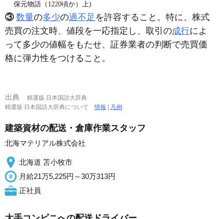
保元物語（1220頃か）上)
③
数量
の
多少
の
過不足
を許容すること。特に、株式
売買の注文時、値段を一応指定し、取引の
成行
によ
って多少の値幅をもたせ、証券業者の判断で売買価
格に弾力性をつけること。
出典
精選版 日本国語大辞典
精選版 日本国語大辞典について
情報
|
凡例
建築資材の配送・倉庫作業スタッフ
北海マテリアル株式会社
北海道 苫小牧市
月給21万5,225円～30万313円
正社員
大手コンビニへの配送ドライバー