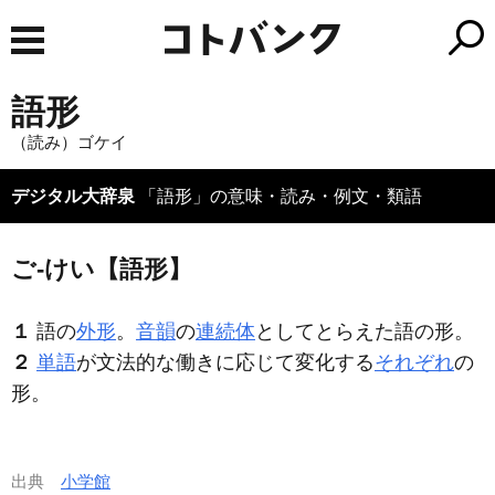
語形
（読み）ゴケイ
デジタル大辞泉
「語形」の意味・読み・例文・類語
ご‐けい【語形】
１
語の
外形
。
音韻
の
連続体
としてとらえた語の形。
２
単語
が文法的な働きに応じて変化する
それぞれ
の
形。
出典
小学館