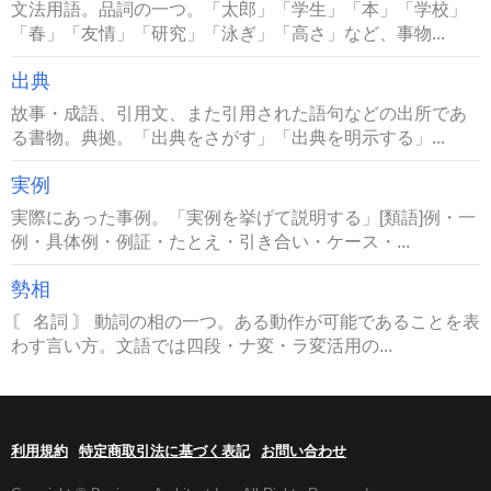
文法用語。品詞の一つ。「太郎」「学生」「本」「学校」
「春」「友情」「研究」「泳ぎ」「高さ」など、事物...
出典
故事・成語、引用文、また引用された語句などの出所であ
る書物。典拠。「出典をさがす」「出典を明示する」...
実例
実際にあった事例。「実例を挙げて説明する」[類語]例・一
例・具体例・例証・たとえ・引き合い・ケース・...
勢相
〘 名詞 〙 動詞の相の一つ。ある動作が可能であることを表
わす言い方。文語では四段・ナ変・ラ変活用の...
利用規約
特定商取引法に基づく表記
お問い合わせ