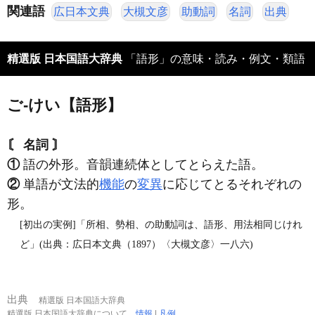
関連語
広日本文典
大槻文彦
助動詞
名詞
出典
精選版 日本国語大辞典
「語形」の意味・読み・例文・類語
ご‐けい【語形】
〘 名詞 〙
①
語の外形。音韻連続体としてとらえた語。
②
単語が文法的
機能
の
変異
に応じてとるそれぞれの
形。
[初出の実例]「所相、勢相、の助動詞は、語形、用法相同じけれ
ど」(出典：広日本文典（1897）〈大槻文彦〉一八六)
出典
精選版 日本国語大辞典
精選版 日本国語大辞典について
情報
|
凡例