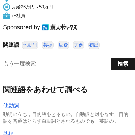
月給26万円～50万円
正社員
Sponsored by
関連語
他動詞
菩提
故殿
実例
初出
関連語をあわせて調べる
他動詞
動詞のうち，目的語をとるもの。自動詞と対をなす。目的
語を普通はとらず自動詞とされるものでも，英語の ...
菩提