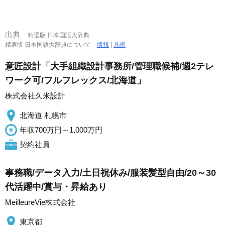
出典
精選版 日本国語大辞典
精選版 日本国語大辞典について
情報
|
凡例
意匠設計「大手組織設計事務所/管理職候補/週2テレ
ワーク可/フルフレックス/北海道」
株式会社久米設計
北海道 札幌市
年収700万円～1,000万円
契約社員
事務職/データ入力/土日祝休み/服装髪型自由/20～30
代活躍中/賞与・昇給あり
MeilleureVie株式会社
東京都