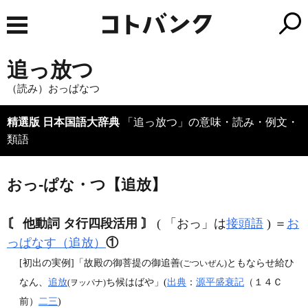
追っ放つ
（読み）おっぱなつ
精選版 日本国語大辞典
「追っ放つ」の意味・読み・例文・
類語
おっ‐ぱな・つ【追放】
〘 他動詞 タ行四段活用 〙
( 「おっ」は
接頭語
) ＝
お
っぱなす（追放）
①
[初出の実例]「故殿の御菩提の御追善
ともならせ給ひ
(ごついぜん)
なん、
追放
ち候はばや」(
出典
：
源平盛衰記
（１４Ｃ
(ヲッパナ)
前）
二三
)