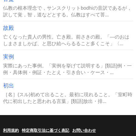
仏教の根本理念で，サンスクリットbodhiの音訳であるが，
訳して覚，智，道などとする。仏教はすべて菩...
故殿
亡くなった貴人の男性。亡き殿。前さきの殿。「―のおは
しまさましかば、と思ひ給へらるること多くこそ」〈...
実例
実際にあった事例。「実例を挙げて説明する」[類語]例・一
例・具体例・例証・たとえ・引き合い・ケース・...
初出
［名］(スル)初めて出ること。最初に現れること。「室町時
代に初出したと思われる言葉」[類語]放出・排...
利用規約
特定商取引法に基づく表記
お問い合わせ