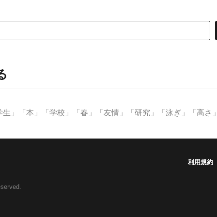
る
生」「本」「学校」「春」「友情」「研究」「泳ぎ」「高さ」な
利用規約
eserved.