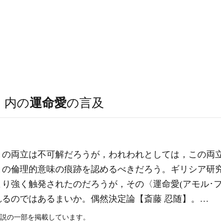
）
内の
運命愛
の言及
との両立は不可解だろうが，われわれとしては，この両
との倫理的意味の痕跡を認めるべきだろう。ギリシア研
強く触発されたのだろうが，その〈運命愛(アモル･ファティ
れるのではあるまいか。
偶然
決定論
【斎藤 忍随】。…
説の一部を掲載しています。