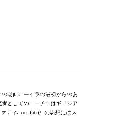
立の場面にモイラの最初からのあ
究者としてのニーチェはギリシア
amor fati)〉の思想にはス