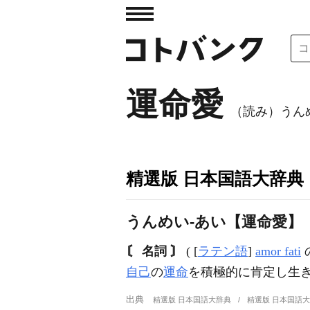
運命愛
（読み）うん
精選版 日本国語大辞典
うんめい‐あい【運命愛】
〘 名詞 〙
( [
ラテン語
]
amor fati
自己
の
運命
を積極的に肯定し生
出典
精選版 日本国語大辞典
精選版 日本国語