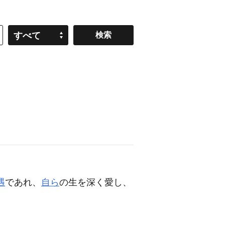
すべて
遇
であれ、
自ら
の生を深く愛し、