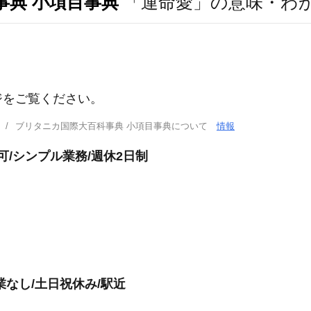
事典 小項目事典
「運命愛」の意味・わ
ジをご覧ください。
ブリタニカ国際大百科事典 小項目事典について
情報
可/シンプル業務/週休2日制
なし/土日祝休み/駅近