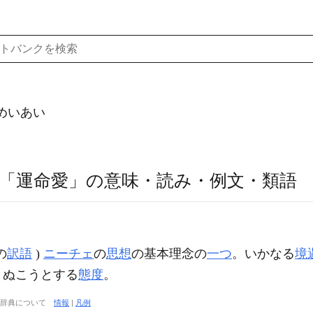
めいあい
「運命愛」の意味・読み・例文・類語
の
訳語
)
ニーチェ
の
思想
の基本理念の
一つ
。いかなる
境
きぬこうとする
態度
。
大辞典について
情報
|
凡例