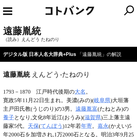
遠藤胤統
（読み）えんどう たねのり
デジタル版 日本人名大辞典+Plus
「遠藤胤統」の解説
遠藤胤統
えんどう-たねのり
1793－1870
江戸時代後期の
大名
。
寛政5年11月22日生まれ。美濃(みの)(
岐阜県
)大垣藩
主戸田氏教(うじのり)の3男。
遠藤胤富
(たねとみ)の
養子
となり,文化8年近江(おうみ)(
滋賀県
)三上藩主遠
藤家5代。
天保
(
てんぽう
)12年若
年寄
。
嘉永
(かえい)5
年2000石を加増され,1万2000石となる。明治3年9月25