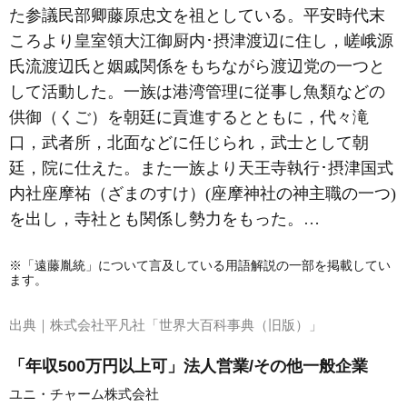
た参議民部卿藤原忠文を祖としている。平安時代末
ころより皇室領大江御厨内･摂津
渡辺
に住し，嵯峨源
氏流渡辺氏と姻戚関係をもちながら
渡辺党
の一つと
して活動した。一族は港湾管理に従事し魚類などの
供御（くご）を朝廷に貢進するとともに，代々滝
口，武者所，北面などに任じられ，武士として朝
廷，院に仕えた。また一族より天王寺執行･摂津国式
内社座摩祐（ざまのすけ）(座摩神社の神主職の一つ)
を出し，寺社とも関係し勢力をもった。…
※「遠藤胤統」について言及している用語解説の一部を掲載してい
ます。
出典｜
株式会社平凡社「世界大百科事典（旧版）」
「年収500万円以上可」法人営業/その他一般企業
ユニ・チャーム株式会社