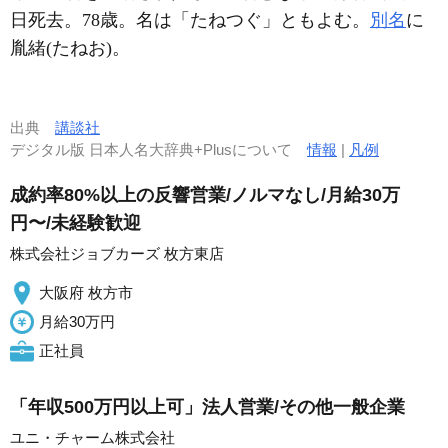
日死去。78歳。名は「たねつぐ」ともよむ。
別名
に
胤緒(たねお)。
出典
講談社
デジタル版 日本人名大辞典+Plusについて
情報
|
凡例
成約率80%以上の反響営業/ノルマなし/月給30万
円〜/未経験歓迎
株式会社ジョブカーズ 枚方東店
大阪府 枚方市
月給30万円
正社員
「年収500万円以上可」法人営業/その他一般企業
ユニ・チャーム株式会社