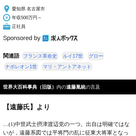
愛知県 名古屋市
年収500万円～
正社員
Sponsored by
関連語
フランス革命史
ルイ17世
グロー
ナポレオン1世
マリ・アントアネット
世界大百科事典（旧版）
内の
遠藤胤統
の言及
【遠藤氏】より
…(1)中世武士摂津渡辺党の一つ。出自は明確ではな
いが，遠藤系図では平将門の乱に征東大将軍となっ