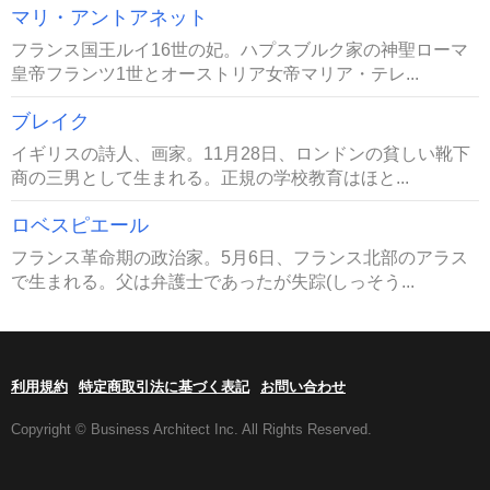
マリ・アントアネット
フランス国王ルイ16世の妃。ハプスブルク家の神聖ローマ
皇帝フランツ1世とオーストリア女帝マリア・テレ...
ブレイク
イギリスの詩人、画家。11月28日、ロンドンの貧しい靴下
商の三男として生まれる。正規の学校教育はほと...
ロベスピエール
フランス革命期の政治家。5月6日、フランス北部のアラス
で生まれる。父は弁護士であったが失踪(しっそう...
利用規約
特定商取引法に基づく表記
お問い合わせ
Copyright © Business Architect Inc. All Rights Reserved.