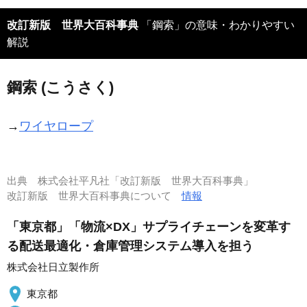
改訂新版 世界大百科事典
「鋼索」の意味・わかりやすい
解説
鋼索 (こうさく)
→
ワイヤロープ
出典
株式会社平凡社「改訂新版 世界大百科事典」
改訂新版 世界大百科事典について
情報
「東京都」「物流×DX」サプライチェーンを変革す
る配送最適化・倉庫管理システム導入を担う
株式会社日立製作所
東京都