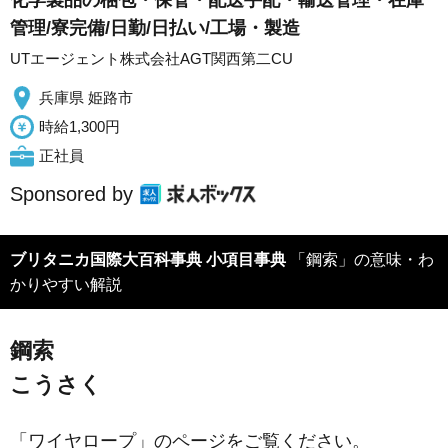
管理/寮完備/日勤/日払い/工場・製造
UTエージェント株式会社AGT関西第二CU
兵庫県 姫路市
時給1,300円
正社員
Sponsored by
ブリタニカ国際大百科事典 小項目事典
「鋼索」の意味・わ
かりやすい解説
鋼索
こうさく
「ワイヤロープ」のページをご覧ください。