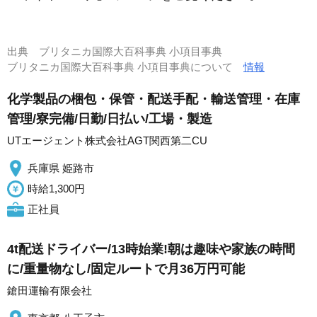
出典
ブリタニカ国際大百科事典 小項目事典
ブリタニカ国際大百科事典 小項目事典について
情報
化学製品の梱包・保管・配送手配・輸送管理・在庫
管理/寮完備/日勤/日払い/工場・製造
UTエージェント株式会社AGT関西第二CU
兵庫県 姫路市
時給1,300円
正社員
4t配送ドライバー/13時始業!朝は趣味や家族の時間
に/重量物なし/固定ルートで月36万円可能
鎗田運輸有限会社