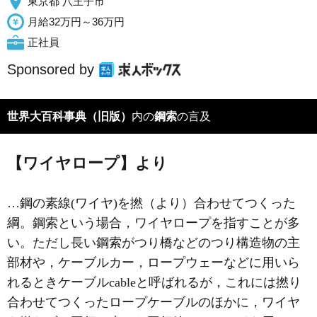
東京都 八王子市
月給32万円～36万円
正社員
Sponsored by
世界大百科事典（旧版）
内の
鋼索
の言及
【ワイヤロープ】より
…鋼の素線(ワイヤ)を撚（より）合わせてつくった
綱。鋼索という場合，ワイヤロープを指すことが多
い。ただし長い鋼索がつり橋などのつり構造物の主
部材や，ケーブルカー，ロープウェーなどに用いら
れるときケーブルcableと呼ばれるが，これには撚り
合わせてつくったロープケーブルのほかに，ワイヤ