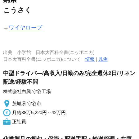
こうさく
→
ワイヤロープ
出典
小学館 日本大百科全書(ニッポニカ)
日本大百科全書(ニッポニカ)について
情報
|
凡例
中型ドライバ―/高収入/日勤のみ/完全週休2日/リネン
配送/経験不問
株式会社白興 守谷工場
茨城県 守谷市
月給38万5,220円～42万円
正社員
化学製品の梱包・保管・配送手配・輸送管理・在庫