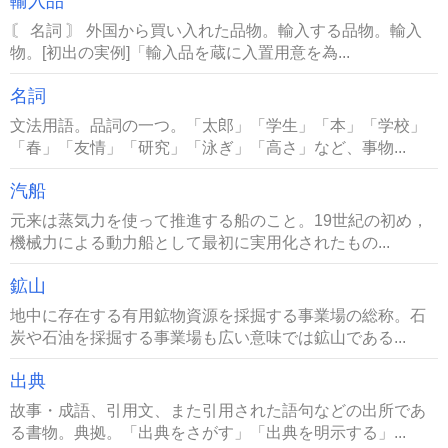
輸入品
〘 名詞 〙 外国から買い入れた品物。輸入する品物。輸入
物。[初出の実例]「輸入品を蔵に入置用意を為...
名詞
文法用語。品詞の一つ。「太郎」「学生」「本」「学校」
「春」「友情」「研究」「泳ぎ」「高さ」など、事物...
汽船
元来は蒸気力を使って推進する船のこと。19世紀の初め，
機械力による動力船として最初に実用化されたもの...
鉱山
地中に存在する有用鉱物資源を採掘する事業場の総称。石
炭や石油を採掘する事業場も広い意味では鉱山である...
出典
故事・成語、引用文、また引用された語句などの出所であ
る書物。典拠。「出典をさがす」「出典を明示する」...