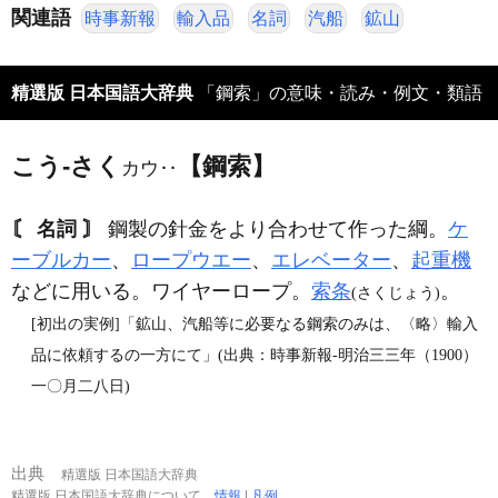
関連語
時事新報
輸入品
名詞
汽船
鉱山
精選版 日本国語大辞典
「鋼索」の意味・読み・例文・類語
こう‐さく
【鋼索】
カウ‥
〘 名詞 〙
鋼製の針金をより合わせて作った綱。
ケ
ーブルカー
、
ロープウエー
、
エレベーター
、
起重機
などに用いる。ワイヤーロープ。
索条
。
(さくじょう)
[初出の実例]「鉱山、汽船等に必要なる鋼索のみは、〈略〉輸入
品に依頼するの一方にて」(出典：時事新報‐明治三三年（1900）
一〇月二八日)
出典
精選版 日本国語大辞典
精選版 日本国語大辞典について
情報
|
凡例