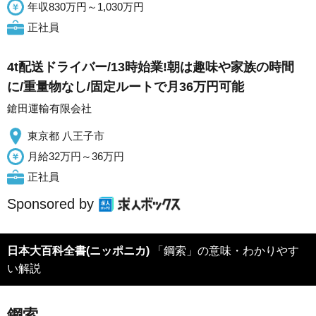
年収830万円～1,030万円
正社員
4t配送ドライバー/13時始業!朝は趣味や家族の時間
に/重量物なし/固定ルートで月36万円可能
鎗田運輸有限会社
東京都 八王子市
月給32万円～36万円
正社員
Sponsored by
日本大百科全書(ニッポニカ)
「鋼索」の意味・わかりやす
い解説
鋼索