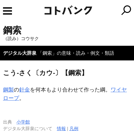
鋼索
（読み）コウサク
デジタル大辞泉
「鋼索」の意味・読み・例文・類語
こう‐さく〔カウ‐〕【鋼索】
鋼製
の
針金
を何本もより合わせて作った綱。
ワイヤ
ロープ
。
出典
小学館
デジタル大辞泉について
情報
|
凡例