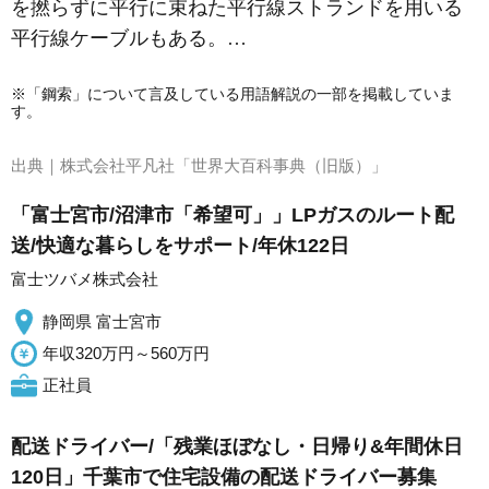
を撚らずに平行に束ねた平行線ストランドを用いる
平行線ケーブルもある。…
※「鋼索」について言及している用語解説の一部を掲載していま
す。
出典｜
株式会社平凡社「世界大百科事典（旧版）」
「富士宮市/沼津市「希望可」」LPガスのルート配
送/快適な暮らしをサポート/年休122日
富士ツバメ株式会社
静岡県 富士宮市
年収320万円～560万円
正社員
配送ドライバー/「残業ほぼなし・日帰り&年間休日
120日」千葉市で住宅設備の配送ドライバー募集