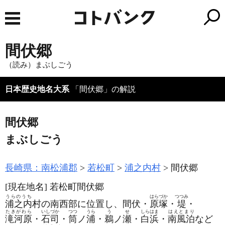
間伏郷
（読み）まぶしごう
日本歴史地名大系
「間伏郷」の解説
間伏郷
まぶしごう
長崎県：南松浦郡
若松町
浦之内村
間伏郷
[現在地名]
若松町間伏郷
うらのうち
はらづか
つつみ
浦之内
村の南西部に位置し、間伏・
原塚
・
堤
・
たきがわら
いしづか
つつ
うら
う
せ
しらはま
はえとまり
滝河原
・
石司
・
筒
ノ
浦
・
鵜
ノ
瀬
・
白浜
・
南風泊
など