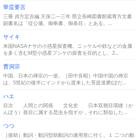
華蛮要言
三冊 貞方定吉編 天保二―三年 県立長崎図書館蔵青方文書
副書名は「従公儀、御奉書、御条目」とある。...
サイキ
米国NASAナサの小惑星探査機。ニッケルや鉄などの金属
を多く含むM型小惑星プシケの探査を目的とし、2...
曹洞宗
中国、日本の禅宗の一派。［田中良昭］中国中国の禅宗
は、5世紀の後半にインドから渡来した菩提達磨(ぼだ...
ハエ
目次 人間との関係 文化史 日本双翅目環縫（か
んぽう）亜目に属する昆虫を指すが，それに類似した...
つつ
［接助］動詞・動詞型助動詞の連用形に付く。１ 二つの動