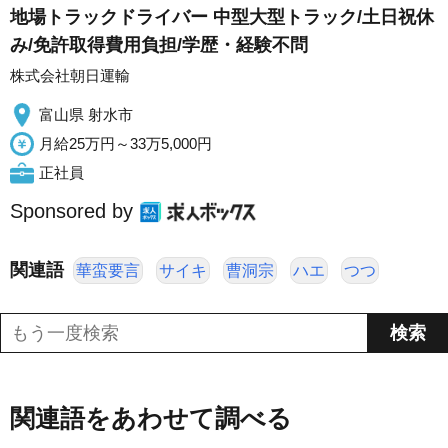
地場トラックドライバー 中型大型トラック/土日祝休
み/免許取得費用負担/学歴・経験不問
株式会社朝日運輸
富山県 射水市
月給25万円～33万5,000円
正社員
Sponsored by
関連語
華蛮要言
サイキ
曹洞宗
ハエ
つつ
関連語をあわせて調べる