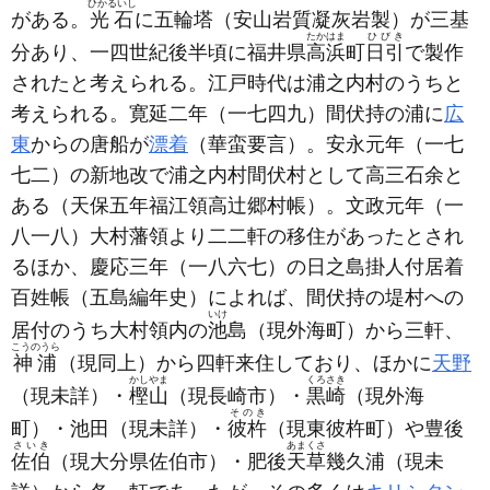
ひかるいし
がある。
光石
に五輪塔
（安山岩質凝灰岩製）
が三基
たかはま
ひびき
分あり、一四世紀後半頃に福井県
高浜
町
日引
で製作
されたと考えられる。江戸時代は浦之内村のうちと
考えられる。寛延二年
（一七四九）
間伏持の浦に
広
東
からの唐船が
漂着
（華蛮要言）
。安永元年
（一七
七二）
の新地改で浦之内村間伏村として高三石余と
ある
（天保五年福江領高辻郷村帳）
。文政元年
（一
八一八）
大村藩領より二二軒の移住があったとされ
るほか、慶応三年
（一八六七）
の日之島掛人付居着
百姓帳
（五島編年史）
によれば、間伏持の堤村への
いけ
居付のうち大村領内の
池
島
（現外海町）
から三軒、
こうのうら
神浦
（現同上）
から四軒来住しており、ほかに
天野
かしやま
くろさき
（現未詳）
・
樫山
（現長崎市）
・
黒崎
（現外海
そのき
町）
・池田
（現未詳）
・
彼杵
（現東彼杵町）
や豊後
さいき
あまくさ
佐伯
（現大分県佐伯市）
・肥後
天草
幾久浦
（現未