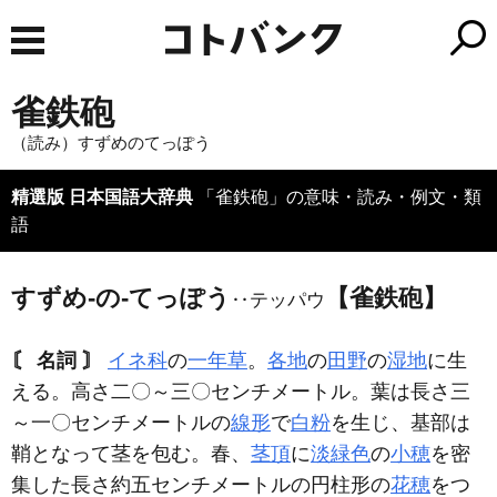
雀鉄砲
（読み）すずめのてっぽう
精選版 日本国語大辞典
「雀鉄砲」の意味・読み・例文・類
語
すずめ‐の‐てっぽう
【雀鉄砲】
‥テッパウ
〘 名詞 〙
イネ科
の
一年草
。
各地
の
田野
の
湿地
に生
える。高さ二〇～三〇センチメートル。葉は長さ三
～一〇センチメートルの
線形
で
白粉
を生じ、基部は
鞘となって茎を包む。春、
茎頂
に
淡緑色
の
小穂
を密
集した長さ約五センチメートルの円柱形の
花穂
をつ