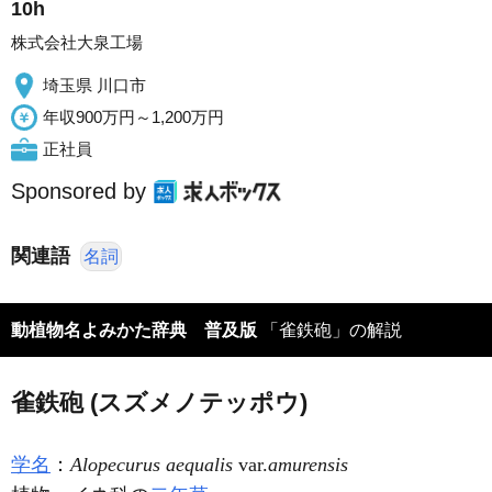
10h
株式会社大泉工場
埼玉県 川口市
年収900万円～1,200万円
正社員
Sponsored by
関連語
名詞
動植物名よみかた辞典 普及版
「雀鉄砲」の解説
雀鉄砲 (スズメノテッポウ)
学名
：
Alopecurus aequalis
var.
amurensis