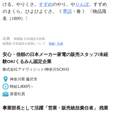
ける。やりくさ。
すずめ
のやり。や
りんぼ
。すずめ
のまくら。ひよひよぐさ。《
季語
・春 》 〔物品識
名（1809）〕
出典
精選版 日本国語大辞典
精選版 日本国語大辞典について
情報
|
凡例
安心・信頼の日本メーカー家電の販売スタッフ/未経
験OK/くるみん認定企業
株式会社アイヴィジット/神奈川SCKH2
神奈川県 藤沢市
時給1,800円～
派遣社員
事業部長として活躍「営業・販売統括責任者」 残業