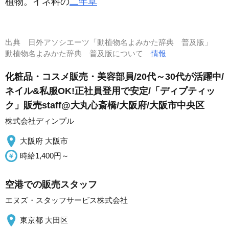
植物。イネ科の
二年草
出典
日外アソシエーツ「動植物名よみかた辞典 普及版」
動植物名よみかた辞典 普及版について
情報
化粧品・コスメ販売・美容部員/20代～30代が活躍中/
ネイル&私服OK!正社員登用で安定/「ディプティッ
ク」販売staff@大丸心斎橋/大阪府/大阪市中央区
株式会社ディンプル
大阪府 大阪市
時給1,400円～
空港での販売スタッフ
エヌズ・スタッフサービス株式会社
東京都 大田区