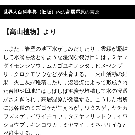
世界大百科事典（旧版）
内の
高層湿原
の言及
【高山植物】より
…また，岩壁の地下水がしみだしたり，雲霧が凝結
して水滴を落とすような湿潤な裂け目には，ミヤマ
ダイモンジソウ，ムカゴユキノシタ，ヒメセンブ
リ，クロクモソウなどが生育する。 火山活動の結
果，火山灰が堆積したり，溶岩流によって形成され
た台地や凹地にはしばしば泥炭が堆積して水の浸透
がさえぎられ，高層湿原が発達する。こうした場所
には各種のミズゴケが生えるが，ワタスゲ，ヤチカ
ワズスゲ，イワイチョウ，タテヤマリンドウ，イワ
ショウブ，キンコウカ，ミヤマイ，ミネハリイなど
が群生する。…