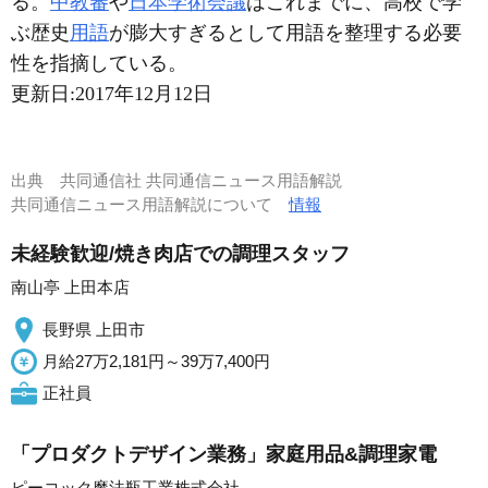
る。
中教審
や
日本学術会議
はこれまでに、高校で学
ぶ歴史
用語
が膨大すぎるとして用語を整理する必要
性を指摘している。
更新日:
2017年12月12日
出典
共同通信社 共同通信ニュース用語解説
共同通信ニュース用語解説について
情報
未経験歓迎/焼き肉店での調理スタッフ
南山亭 上田本店
長野県 上田市
月給27万2,181円～39万7,400円
正社員
「プロダクトデザイン業務」家庭用品&調理家電
ピーコック魔法瓶工業株式会社