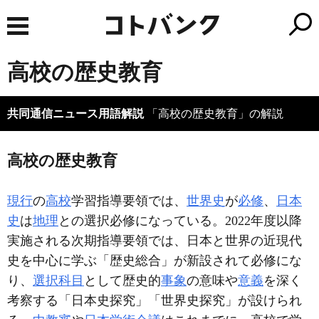
高校の歴史教育
共同通信ニュース用語解説
「高校の歴史教育」の解説
高校の歴史教育
現行
の
高校
学習指導要領では、
世界史
が
必修
、
日本
史
は
地理
との選択必修になっている。2022年度以降
実施される次期指導要領では、日本と世界の近現代
史を中心に学ぶ「歴史総合」が新設されて必修にな
り、
選択科目
として歴史的
事象
の意味や
意義
を深く
考察する「日本史探究」「世界史探究」が設けられ