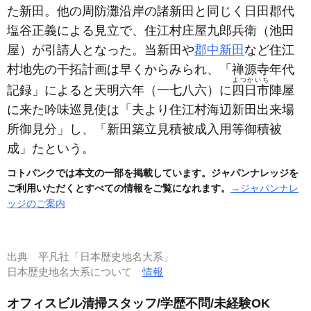
た新田。他の周防灘沿岸の諸新田と同じく日田郡代
塩谷正義による見立で、住江村庄屋九郎兵衛
（池田
屋）
が引請人となった。当新田や
郡中新田
など住江
村地先の干拓計画は早くからみられ、「禅源寺年代
よつかいち
記録」によると天明六年
（一七八六）
に
四日市
陣屋
に来た吟味巡見使は「夫より住江村海辺新田出来場
所御見分」し、「新田築立見積被成入用等御積被
成」たという。
コトバンクでは本文の一部を掲載しています。ジャパンナレッジを
ご利用いただくとすべての情報をご覧になれます。
→ジャパンナレ
ッジのご案内
出典
平凡社「日本歴史地名大系」
日本歴史地名大系について
情報
オフィスビル清掃スタッフ/学歴不問/未経験OK