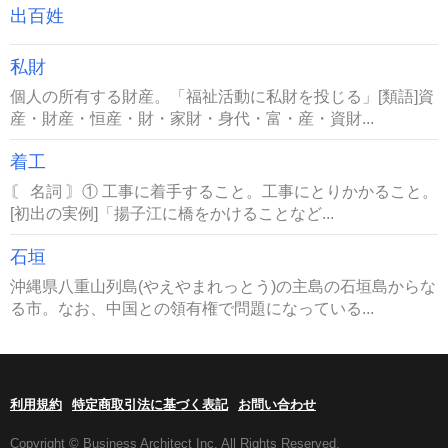
出百姓
私財
個人の所有する財産。「福祉活動に私財を投じる」[類語]資
産・財産・恒産・財・家財・身代・富・産・資財...
着工
〘 名詞 〙① 工事に着手すること。工事にとりかかること。
[初出の実例]「揚子江に橋をかけることなど...
石垣
沖縄県八重山列島(やえやまれっとう)の主島の石垣島からな
る市。なお、中国との領有権で問題になっている...
利用規約
特定商取引法に基づく表記
お問い合わせ
Copyright © Business Architect Inc. All Rights Reserved.