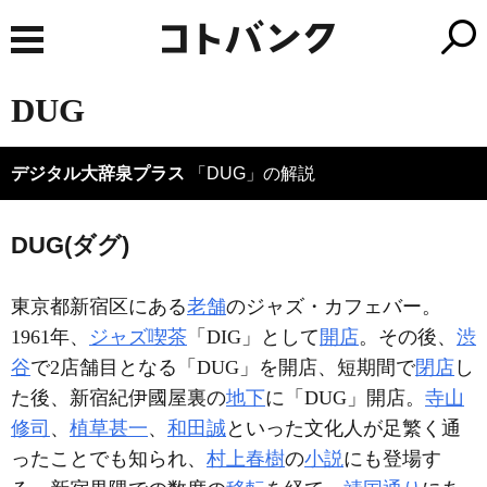
DUG
デジタル大辞泉プラス
「DUG」の解説
DUG(ダグ)
東京都新宿区にある
老舗
のジャズ・カフェバー。
1961年、
ジャズ喫茶
「DIG」として
開店
。その後、
渋
谷
で2店舗目となる「DUG」を開店、短期間で
閉店
し
た後、新宿紀伊國屋裏の
地下
に「DUG」開店。
寺山
修司
、
植草甚一
、
和田誠
といった文化人が足繁く通
ったことでも知られ、
村上春樹
の
小説
にも登場す