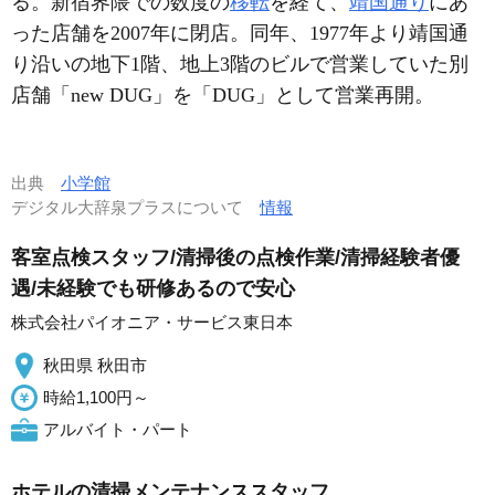
る。新宿界隈での数度の
移転
を経て、
靖国通り
にあ
った店舗を2007年に閉店。同年、1977年より靖国通
り沿いの地下1階、地上3階のビルで営業していた別
店舗「new DUG」を「DUG」として営業再開。
出典
小学館
デジタル大辞泉プラスについて
情報
客室点検スタッフ/清掃後の点検作業/清掃経験者優
遇/未経験でも研修あるので安心
株式会社パイオニア・サービス東日本
秋田県 秋田市
時給1,100円～
アルバイト・パート
ホテルの清掃メンテナンススタッフ