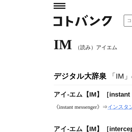
IM
（読み）アイエム
デジタル大辞泉
「IM
アイ‐エム【IM】［instant 
《
instant messenger
》⇒
インスタ
アイ‐エム【IM】［intercept