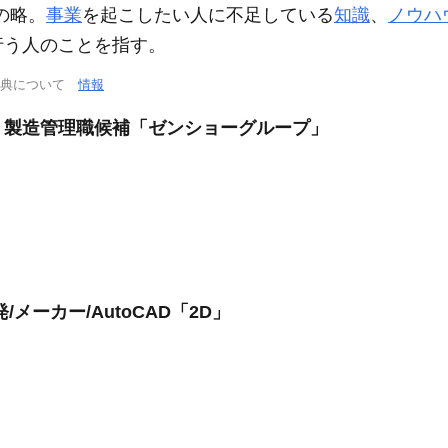
erの略。
事業
を起こしたい人に不足している
知識
、
ノウハ
行う人のことを指す。
辞典について
情報
・製造管理職候補「ゼンショーグループ」
メーカー/AutoCAD「2D」