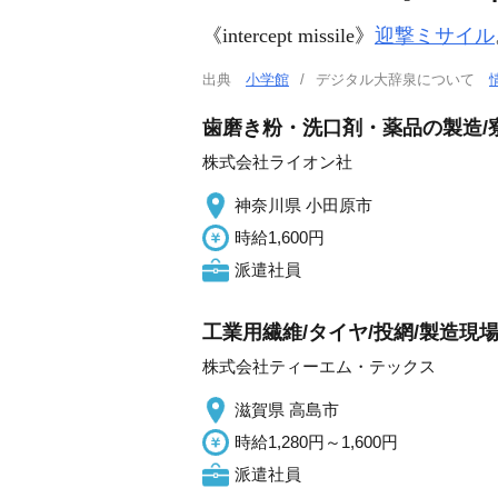
《
intercept missile
》
迎撃ミサイル
出典
小学館
デジタル大辞泉について
歯磨き粉・洗口剤・薬品の製造/寮
株式会社ライオン社
神奈川県 小田原市
時給1,600円
派遣社員
工業用繊維/タイヤ/投網/製造現場
株式会社ティーエム・テックス
滋賀県 高島市
時給1,280円～1,600円
派遣社員