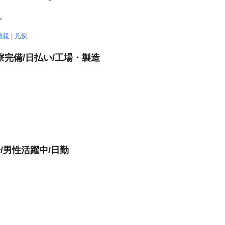
。
情報
|
凡例
完備/日払い/工場・製造
/男性活躍中/日勤