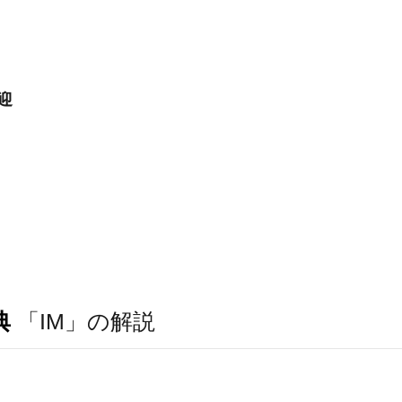
迎
典
「IM」の解説