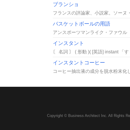
ブランショ
フランスの評論家、小説家。ソーヌ・
バスケットボールの用語
アンスポーツマンライク・ファウル unspo
インスタント
〘 名詞 〙 ( 形動 )( [英語] insta
インスタントコーヒー
コーヒー抽出液の成分を脱水粉末化し
Copyright © Business Architect Inc. All Rights R