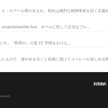
エ・ロアール県の生まれ。初めは激烈な精神革命を説く右翼的政
rtsmanlike foul ボールに対して正当なプレ...
nt 「すぐの」「即席の」の意 )① 手間をかけな...
たもので、湯や水を注ぐと容易に溶けてコーヒーが楽しめる即席
利用規約
eserved.