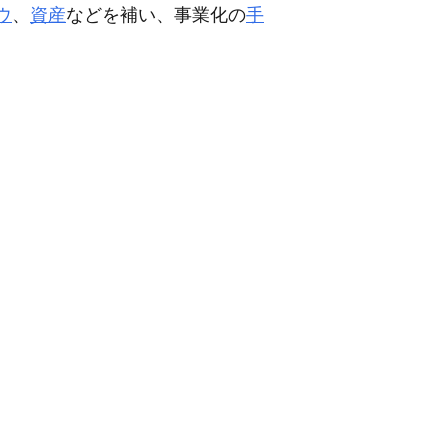
ウ
、
資産
などを補い、事業化の
手