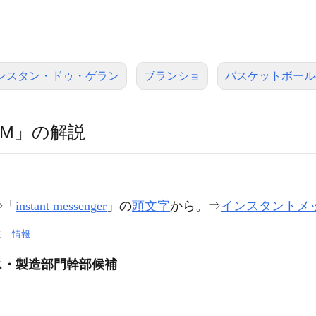
ンスタン・ドゥ・ゲラン
ブランショ
バスケットボール
IM」の解説
◇「
instant messenger
」の
頭文字
から。⇒
インスタントメ
いて
情報
ス・製造部門幹部候補