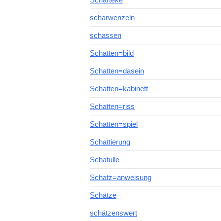
scharwenzeln
schassen
Schatten=bild
Schatten=dasein
Schatten=kabinett
Schatten=riss
Schatten=spiel
Schattierung
Schatulle
Schatz=anweisung
Schätze
schätzenswert