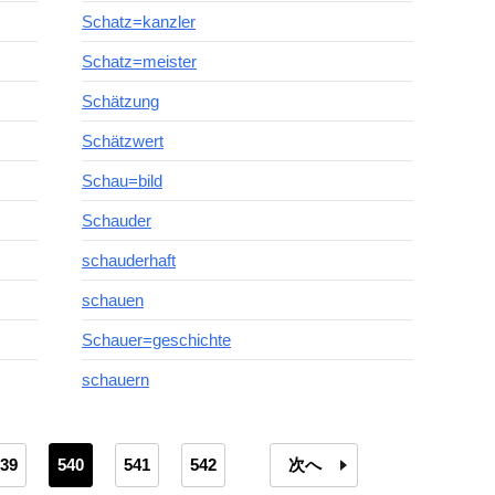
Schatz=kanzler
Schatz=meister
Schätzung
Schätzwert
Schau=bild
Schauder
schauderhaft
schauen
Schauer=geschichte
schauern
39
540
541
542
次へ