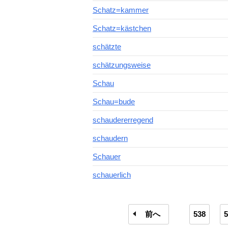
Schatz=kammer
Schatz=kästchen
schätzte
schätzungsweise
Schau
Schau=bude
schaudererregend
schaudern
Schauer
schauerlich
前へ
538
5