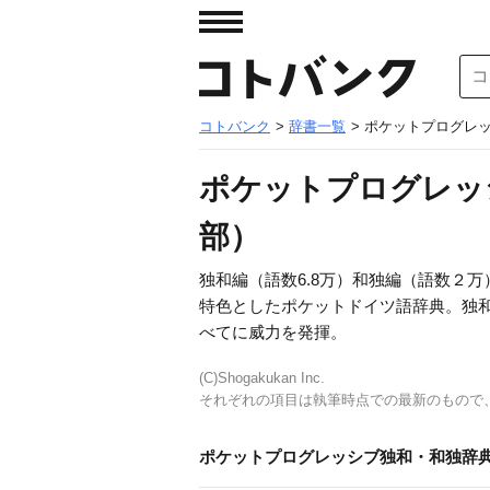
コトバンク
>
辞書一覧
> ポケットプログレ
ポケットプログレッ
部）
独和編（語数6.8万）和独編（語数２
特色としたポケットドイツ語辞典。独
べてに威力を発揮。
(C)Shogakukan Inc.
それぞれの項目は執筆時点での最新のもので
ポケットプログレッシブ独和・和独辞