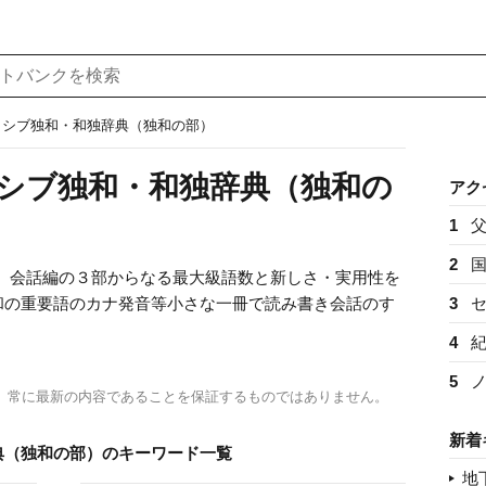
ッシブ独和・和独辞典（独和の部）
シブ独和・和独辞典（独和の
アク
1
2
万）会話編の３部からなる最大級語数と新しさ・実用性を
和の重要語のカナ発音等小さな一冊で読み書き会話のす
3
4
5
、常に最新の内容であることを保証するものではありません。
新着
典（独和の部）のキーワード一覧
地