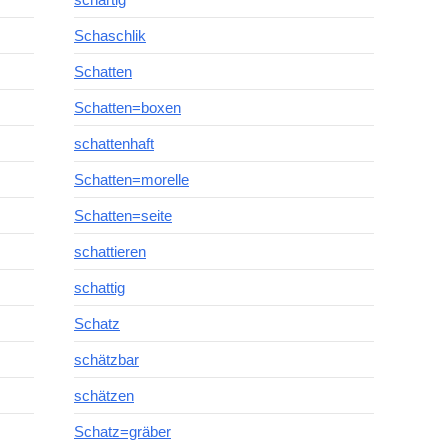
Schaschlik
Schatten
Schatten=boxen
schattenhaft
Schatten=morelle
Schatten=seite
schattieren
schattig
Schatz
schätzbar
schätzen
Schatz=gräber