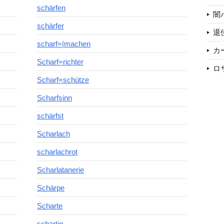
schärfen
闇
schärfer
退
scharf=|machen
カ
Scharf=richter
ロ
Scharf=schütze
Scharfsinn
schärfst
Scharlach
scharlachrot
Scharlatanerie
Schärpe
Scharte
schartig