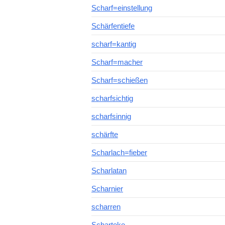
Scharf=einstellung
Schärfentiefe
scharf=kantig
Scharf=macher
Scharf=schießen
scharfsichtig
scharfsinnig
schärfte
Scharlach=fieber
Scharlatan
Scharnier
scharren
Scharteke