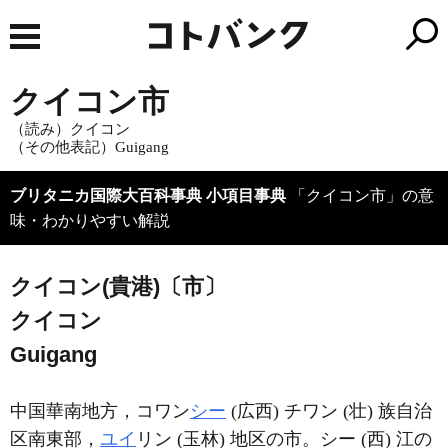
クイコン市
（読み）クイコン
（その他表記）Guigang
ブリタニカ国際大百科事典 小項目事典
「クイコン市」の意
味・わかりやすい解説
クイコン(貴港)〔市〕
クイコン
Guigang
中国華南地方，コワン
シー
(広西) チワン (壮) 族自治
区南東部，
ユイ
リン (玉林) 地区の市。シー (西) 江の