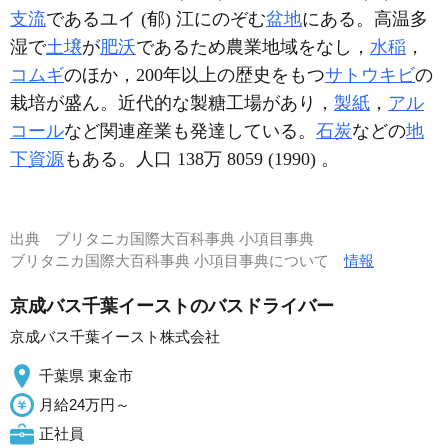
支流
であるユイ (郁) 江にのぞむ
盆地
にある。高温多
湿で
土壌
が
肥沃
であるため農業地域をなし，
水稲
，
コムギ
のほか，200年以上の歴史をもつ
サトウキビ
の
栽培が盛ん。近代的な製糖工場があり，
製紙
，
アル
コール
など関連産業も発達している。
石炭
などの
地
下資源
もある。人口 138万 8059 (1990) 。
出典
ブリタニカ国際大百科事典 小項目事典
ブリタニカ国際大百科事典 小項目事典について
情報
京成バス千葉イーストのバスドライバー
京成バス千葉イースト株式会社
千葉県 東金市
月給24万円～
正社員