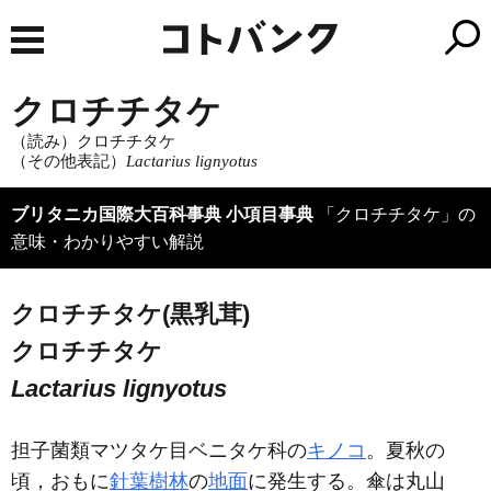
クロチチタケ
（読み）クロチチタケ
（その他表記）
Lactarius lignyotus
ブリタニカ国際大百科事典 小項目事典
「クロチチタケ」の
意味・わかりやすい解説
クロチチタケ(黒乳茸)
クロチチタケ
Lactarius lignyotus
担子菌類マツタケ目ベニタケ科の
キノコ
。夏秋の
頃，おもに
針葉樹林
の
地面
に発生する。傘は丸山