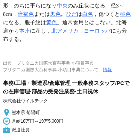
形，のちに平らになり
中央
のみ丘状になる。径3～
8cm，
暗褐色
または
黒色
。
ひだ
は
白色
，傷つくと
桃色
になる。胞子紋は
黄色
。通常食用とはしない。北海
道から
本州
に産し，
北アメリカ
，
ヨーロッパ
にも分
布する。
出典
ブリタニカ国際大百科事典 小項目事典
ブリタニカ国際大百科事典 小項目事典について
情報
事務/工場・製造系/倉庫管理 一般事務スタッフ/PCで
の在庫管理·部品の受発注業務·土日祝休
株式会社ウイルテック
熊本県 菊陽町
月給18万円～19万5,000円
派遣社員