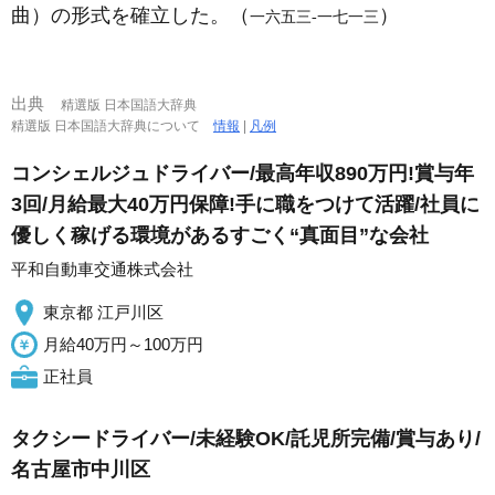
曲）の形式を確立した。（
）
一六五三‐一七一三
出典
精選版 日本国語大辞典
精選版 日本国語大辞典について
情報
|
凡例
コンシェルジュドライバー/最高年収890万円!賞与年
3回/月給最大40万円保障!手に職をつけて活躍/社員に
優しく稼げる環境があるすごく“真面目”な会社
平和自動車交通株式会社
東京都 江戸川区
月給40万円～100万円
正社員
タクシードライバー/未経験OK/託児所完備/賞与あり/
名古屋市中川区