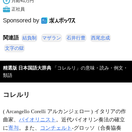
月給41万円
正社員
Sponsored by
関連語
結負制
マザラン
石井行豊
西尾忠成
文字の獄
精選版 日本国語大辞典
「コレルリ」の意味・読み・例文・
類語
コレルリ
( Arcangello Corelli アルカンジェロ━ ) イタリアの作
曲家、
バイオリニスト
。近代バイオリン奏法の確立
に
寄与
。また、
コンチェルト
‐グロッソ（合奏協奏