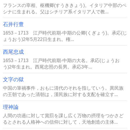
フランスの宰相、枢機卿(すうききょう)。イタリア中部のペ
シナに生まれる。父はシチリア系イタリア人で教...
石井行豊
1653－1713 江戸時代前期-中期の公卿(くぎょう)。承応(じ
ょうおう)2年5月22日生まれ。権...
西尾忠成
1653－1713 江戸時代前期-中期の大名。承応(じょうお
う)2年生まれ。西尾忠照の長男。承応3年...
文字の獄
中国の筆禍事件，おもに清代のそれを指していう。異民族
の王朝であった清朝は，漢民族に対する支配を確立す...
理神論
人間の功過に対して賞罰を課し広く万物の摂理をつかさど
るとされる人格神への信仰に対して，天地創造の主体...