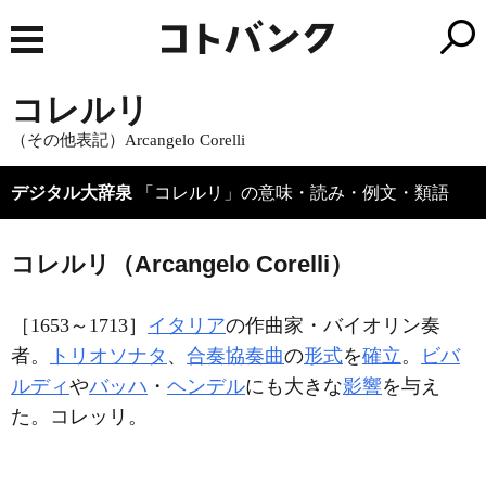
コレルリ
（その他表記）Arcangelo Corelli
デジタル大辞泉
「コレルリ」の意味・読み・例文・類語
コレルリ（Arcangelo Corelli）
［1653～1713］
イタリア
の作曲家・バイオリン奏
者。
トリオソナタ
、
合奏協奏曲
の
形式
を
確立
。
ビバ
ルディ
や
バッハ
・
ヘンデル
にも大きな
影響
を与え
た。コレッリ。