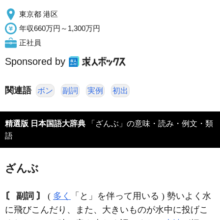
東京都 港区
年収660万円～1,300万円
正社員
Sponsored by
関連語
ボン
副詞
実例
初出
精選版 日本国語大辞典
「ざんぶ」の意味・読み・例文・類
語
ざんぶ
〘 副詞 〙
(
多く
「と」を伴って用いる ) 勢いよく水
に飛びこんだり、また、大きいものが水中に投げこ