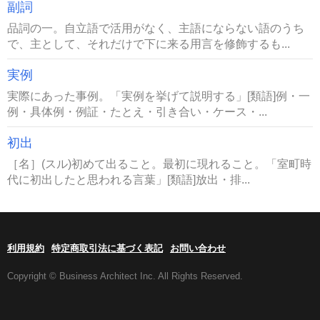
副詞
品詞の一。自立語で活用がなく、主語にならない語のうち
で、主として、それだけで下に来る用言を修飾するも...
実例
実際にあった事例。「実例を挙げて説明する」[類語]例・一
例・具体例・例証・たとえ・引き合い・ケース・...
初出
［名］(スル)初めて出ること。最初に現れること。「室町時
代に初出したと思われる言葉」[類語]放出・排...
利用規約
特定商取引法に基づく表記
お問い合わせ
Copyright © Business Architect Inc. All Rights Reserved.