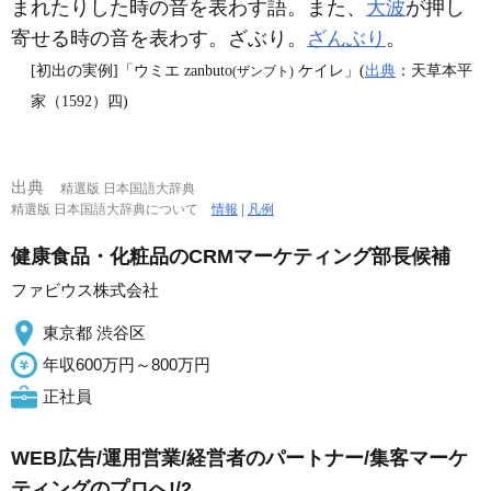
まれたりした時の音を表わす語。また、
大波
が押し
寄せる時の音を表わす。ざぶり。
ざんぶり
。
[初出の実例]「ウミエ zanbuto
ケイレ」(
出典
：天草本平
(ザンブト)
家（1592）四)
出典
精選版 日本国語大辞典
精選版 日本国語大辞典について
情報
|
凡例
健康食品・化粧品のCRMマーケティング部長候補
ファビウス株式会社
東京都 渋谷区
年収600万円～800万円
正社員
WEB広告/運用営業/経営者のパートナー/集客マーケ
ティングのプロへ!/2