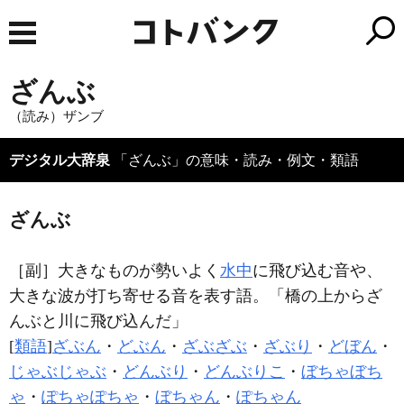
ざんぶ
（読み）ザンブ
デジタル大辞泉
「ざんぶ」の意味・読み・例文・類語
ざんぶ
［副］
大きなものが勢いよく
水中
に飛び込む音や、
大きな波が打ち寄せる音を表す語。「橋の上から
ざ
んぶ
と川に飛び込んだ」
[
類語
]
ざぶん
・
どぶん
・
ざぶざぶ
・
ざぶり
・
どぼん
・
じゃぶじゃぶ
・
どんぶり
・
どんぶりこ
・
ぼちゃぼち
ゃ
・
ぽちゃぽちゃ
・
ぼちゃん
・
ぽちゃん