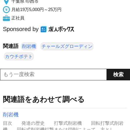
千葉県 印西市
月給19万5,000円～25万円
正社員
Sponsored by
関連語
削岩機
チャールズグローディン
カウチポテト
関連語をあわせて調べる
削岩機
目次 発達の歴史 打撃式削岩機 回転打撃式削岩
機 回転式削岩機打撃または切削によって，主とし...