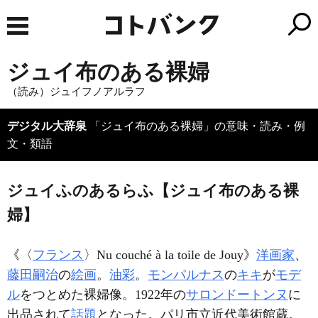
ジュイ布のある裸婦
（読み）ジュイフノアルラフ
デジタル大辞泉
「ジュイ布のある裸婦」の意味・読み・例
文・類語
ジュイふのあるらふ【ジュイ布のある裸
婦】
《〈
フランス
〉
Nu couché à la toile de Jouy
》
洋画家
、
藤田嗣治
の
絵画
。
油彩
。
モンパルナス
の
キキ
が
モデ
ル
をつとめた裸婦像。1922年の
サロンドートンヌ
に
出品されて
話題
となった。パリ市立近代美術館蔵。