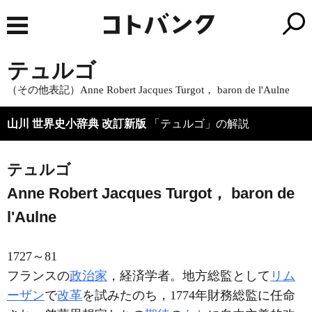
テュルゴ
（その他表記）Anne Robert Jacques Turgot， baron de l'Aulne
山川 世界史小辞典 改訂新版
「テュルゴ」の解説
テュルゴ
Anne Robert Jacques Turgot， baron de
l'Aulne
1727～81
フランスの
政治家
，経済学者。地方総監として
リム
ーザン
で
改革
を試みたのち，1774年財務総監に任命