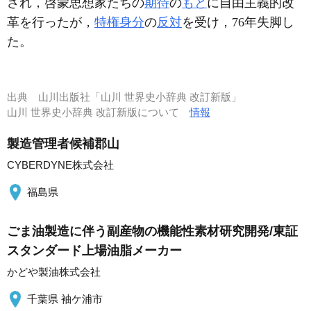
され，啓蒙思想家たちの
期待
の
もと
に自由主義的改
革を行ったが，
特権身分
の
反対
を受け，76年失脚し
た。
出典
山川出版社「山川 世界史小辞典 改訂新版」
山川 世界史小辞典 改訂新版について
情報
製造管理者候補郡山
CYBERDYNE株式会社
福島県
ごま油製造に伴う副産物の機能性素材研究開発/東証
スタンダード上場油脂メーカー
かどや製油株式会社
千葉県 袖ケ浦市