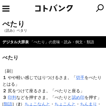
ぺたり
（読み）ペタリ
デジタル大辞泉
「ぺたり」の意味・読み・例文・類語
ぺたり
［副］
１
やや軽い感じではりつけるさま。「
切手
を
ぺたり
とはる」
２
尻をつけて座るさま。「
ぺたり
と座る」
３
印判
などを押すさま。「
ぺたり
と
認め印
を押す」
[
類語
]（
2
）
ちょこなんと
・
ちょこんと
・
ちんまり
・