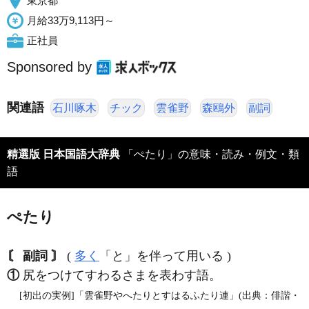
東京都
月給33万9,113円～
正社員
Sponsored by
関連語
石川啄木
チック
雲雀野
森鴎外
副詞
精選版 日本国語大辞典
「ぺたり」の意味・読み・例文・類
語
ぺたり
〘 副詞 〙
(
多く
「と」を伴って用いる )
①
尻をつけてすわるさまを表わす語。
[初出の実例]「雲雀野やへたりとすはるふたり連」(出典：俳諧・