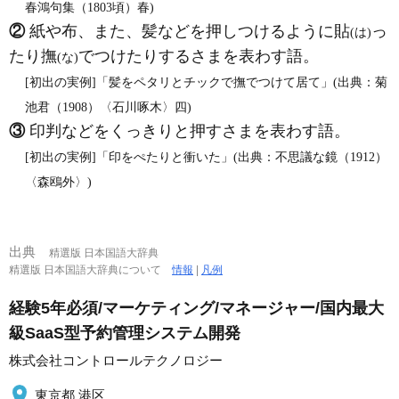
春鴻句集（1803頃）春)
②
紙や布、また、髪などを押しつけるように貼
っ
(は)
たり撫
でつけたりするさまを表わす語。
(な)
[初出の実例]「髪をペタリとチックで撫でつけて居て」(出典：菊
池君（1908）〈石川啄木〉四)
③
印判などをくっきりと押すさまを表わす語。
[初出の実例]「印をぺたりと衝いた」(出典：不思議な鏡（1912）
〈森鴎外〉)
出典
精選版 日本国語大辞典
精選版 日本国語大辞典について
情報
|
凡例
経験5年必須/マーケティング/マネージャー/国内最大
級SaaS型予約管理システム開発
株式会社コントロールテクノロジー
東京都 港区