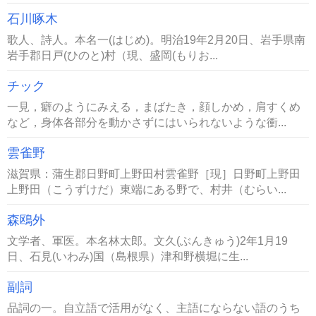
石川啄木
歌人、詩人。本名一(はじめ)。明治19年2月20日、岩手県南
岩手郡日戸(ひのと)村（現、盛岡(もりお...
チック
一見，癖のようにみえる，まばたき，顔しかめ，肩すくめ
など，身体各部分を動かさずにはいられないような衝...
雲雀野
滋賀県：蒲生郡日野町上野田村雲雀野［現］日野町上野田
上野田（こうずけだ）東端にある野で、村井（むらい...
森鴎外
文学者、軍医。本名林太郎。文久(ぶんきゅう)2年1月19
日、石見(いわみ)国（島根県）津和野横堀に生...
副詞
品詞の一。自立語で活用がなく、主語にならない語のうち