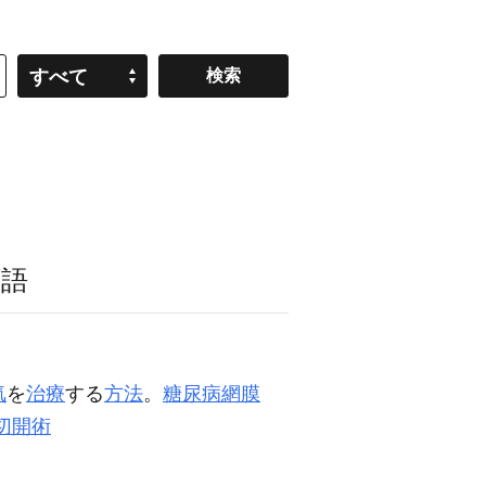
すべて
類語
気
を
治療
する
方法
。
糖尿病網膜
切開術