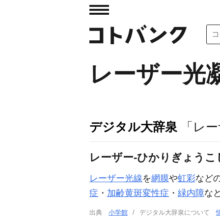
レーザー光
デジタル大辞泉
「レー
レーザー‐ひかりぎょうこ
レーザー光線
を
網膜
や
虹彩
など
症
・
加齢黄斑変性症
・
緑内障
な
出典
小学館
デジタル大辞泉について