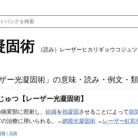
凝固術
（読み）レーザーヒカリギョウコジュツ
ザー光凝固術」の意味・読み・例文・
じゅつ【レーザー光凝固術】
の病変部に照射し、
組織
を
熱凝固
させることによって
病
どの治療に用いられる。→
網膜光凝固術
→
レーザー虹彩
情報
|
凡例