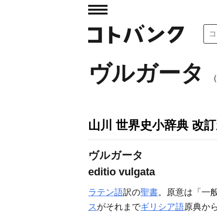
ヴルガータ
（
山川 世界史小辞典 改
ヴルガータ
editio vulgata
ラテン語
訳の
聖書
。原意は「一
ス
がそれまで
ギリシア語
原典か