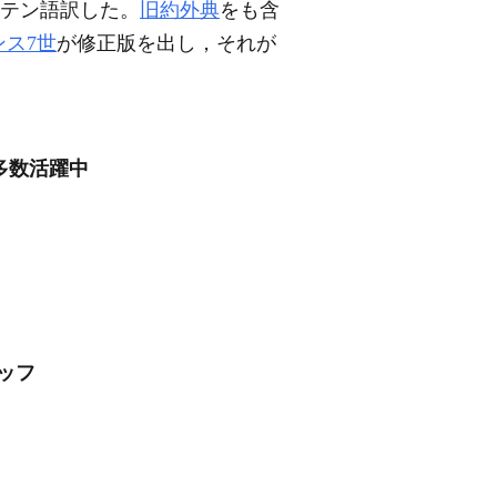
ラテン語訳した。
旧約外典
をも含
ンス7世
が修正版を出し，それが
多数活躍中
ッフ