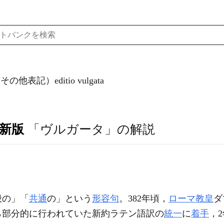
その他表記）editio vulgata
訂新版
「ヴルガータ」の解説
般の」「
共通
の」という
形容句
。382年頃，
ローマ教皇
ダ
ら部分的に行われていた新約ラテン語訳の
統一
に
着手
，