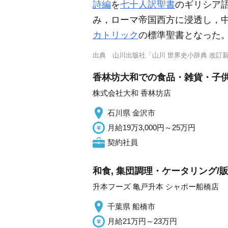
詩編
を
七十人訳聖書
のギリシア
み，ローマ帝国西方に浸透し，中
カトリック
の標準聖書となった
出典
山川出版社「山川 世界史小辞典 改訂
香林坊大和での食品・雑貨・子供用
株式会社大和 香林坊店
石川県 金沢市
月給19万3,000円～25万円
契約社員
和食, 集団調理・ケータリング/
升本フーズ 亀戸升本 シャポー船橋店
千葉県 船橋市
月給21万円～23万円