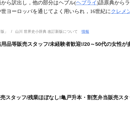
語から訳出し，他の部分はヘブル(
ヘブライ
)語原典から
世ヨーロッパを通じてよく用いられ，16世紀に
クレメ
。
新版」
山川 世界史小辞典 改訂新版について
情報
品等販売スタッフ/未経験者歓迎!/20～50代の女性が
販売スタッフ/残業ほぼなし!亀戸升本・割烹弁当販売スタ