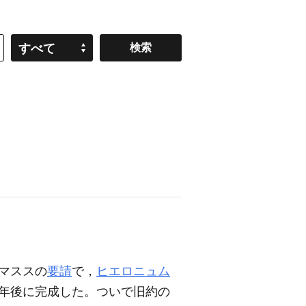
すべて
マススの
要請
で，
ヒエロニュム
2年後に完成した。ついで旧約の