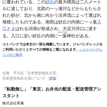
に覆われている。この
砂丘
の最大標高は二八メート
ルに達しており、北部の一ッ瀬川などからもたらさ
れた砂が、北から南に向かう沿岸流によって運ばれ
堆積したものである。南部は砂丘の内側に一ッ葉
入
江
とよばれる潟湖が形成され、大淀川河口に達す
ひとつば
る。入江に近い砂丘の内側に
一葉
神社がある。
コトバンクでは本文の一部を掲載しています。ジャパンナレッジを
ご利用いただくとすべての情報をご覧になれます。
→ジャパンナレ
ッジのご案内
出典
平凡社「日本歴史地名大系」
日本歴史地名大系について
情報
「転勤無し」「東京」お弁当の配送・配送管理アシ
スタント
株式会社草庵