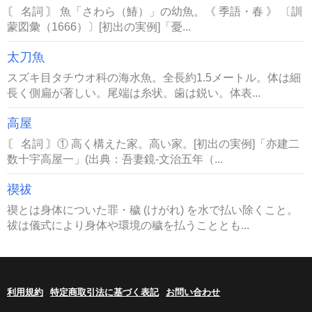
〘 名詞 〙 魚「さわら（鰆）」の幼魚。《 季語・春 》 〔訓
蒙図彙（1666）〕[初出の実例]「憂...
太刀魚
スズキ目タチウオ科の海水魚。全長約1.5メートル。体は細
長く側扁が著しい。尾端は糸状。歯は鋭い。体表...
高屋
〘 名詞 〙① 高く構えた家。高い家。[初出の実例]「亦建二
数十宇高屋一」(出典：吾妻鏡‐文治五年（...
禊祓
禊とは身体についた罪・穢 (けがれ) を水で払い除くこと。
祓は儀式により身体や環境の穢を払うこととも...
利用規約
特定商取引法に基づく表記
お問い合わせ