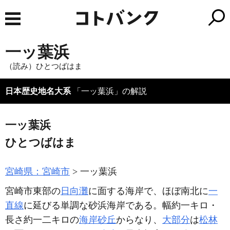
一ッ葉浜
（読み）ひとつばはま
日本歴史地名大系
「一ッ葉浜」の解説
一ッ葉浜
ひとつばはま
宮崎県：宮崎市
一ッ葉浜
宮崎市東部の
日向灘
に面する海岸で、ほぼ南北に
一
直線
に延びる単調な砂浜海岸である。幅約一キロ・
長さ約一二キロの
海岸砂丘
からなり、
大部分
は
松林