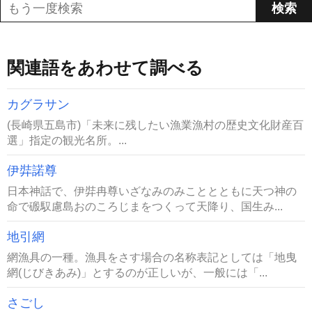
関連語をあわせて調べる
カグラサン
(長崎県五島市)「未来に残したい漁業漁村の歴史文化財産百
選」指定の観光名所。...
伊弉諾尊
日本神話で、伊弉冉尊いざなみのみこととともに天つ神の
命で磤馭慮島おのころじまをつくって天降り、国生み...
地引網
網漁具の一種。漁具をさす場合の名称表記としては「地曳
網(じびきあみ)」とするのが正しいが、一般には「...
さごし