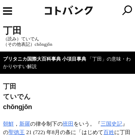
丁田
（読み）ていでん
（その他表記）chǒngjǒn
ブリタニカ国際大百科事典 小項目事典
「丁田」の意味・わ
かりやすい解説
丁田
ていでん
chǒngjǒn
朝鮮
，
新羅
の律令制下の
班田
をいう。『
三国史記
』
の
聖徳王
21 (722) 年8月の条に「はじめて
百姓
に丁田