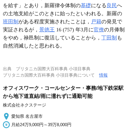
を給す」とあり，新羅律令体制の
基礎
になる
良民
へ
の土地支給がこのときに始ったといわれる。新羅の
班田制
がある程度実施されたことは，
戸籍
の発見で
実証されるが，
景徳王
16 (757) 年3月に
官僚
の月俸制
をやめ，禄邑制に復活していることから，
丁田制
も
自然消滅したと思われる。
出典
ブリタニカ国際大百科事典 小項目事典
ブリタニカ国際大百科事典 小項目事典について
情報
オフィスワーク・コールセンター・事務/地下鉄栄駅
から地下道直結/雨に濡れずに通勤可能
株式会社ネクステージ
愛知県 名古屋市
月給24万9,000円～39万8,000円