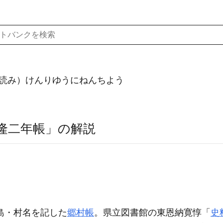
読み）けんりゆうにねんちよう
隆二年帳」の解説
島・村名を記した
郷村帳
。県立図書館の東恩納寛惇「
史