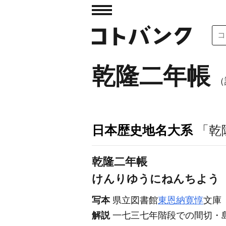
乾隆二年帳
（
日本歴史地名大系
「乾
乾隆二年帳
けんりゆうにねんちよう
写本
県立図書館
東恩納寛惇
文庫
解説
一七三七年階段での間切・