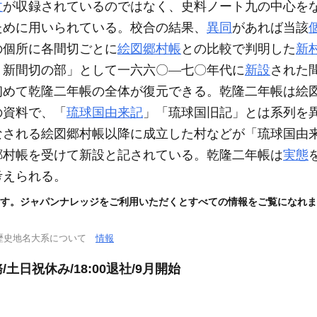
文
が収録されているのではなく、史料ノート九の中心を
ために用いられている。校合の結果、
異同
があれば当該
の個所に各間切ごとに
絵図郷村帳
との比較で判明した
新
 新間切の部」として一六六〇―七〇年代に
新設
された
初めて乾隆二年帳の全体が復元できる。乾隆二年帳は絵
の資料で、「
琉球国由来記
」「琉球国旧記」とは系列を
なされる絵図郷村帳以降に成立した村などが「琉球国由
郷村帳を受けて新設と記されている。乾隆二年帳は
実態
考えられる。
す。ジャパンナレッジをご利用いただくとすべての情報をご覧になれま
歴史地名大系について
情報
日祝休み/18:00退社/9月開始