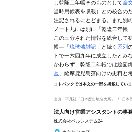
し乾隆二年帳そのものとして
全
当時用候表を収載）
との校合の
注記されるにとどまる。また別
ノート九には別に「乾隆二年帳
この三分された情報を総合して
帳―「
琉球藩雑記
」と続く
系列
トで一六四九年に成立したとみ
かわらず、乾隆二年帳では絵図
き
、薩摩鹿児島藩向けの史料と
コトバンクでは本文の一部を掲載していま
出典
平凡社「日本歴史地名大系」
日本
法人向け営業アシスタントの事務/土
株式会社ベルシステム24