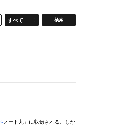
すべて
料
ノート九」に収録される。しか