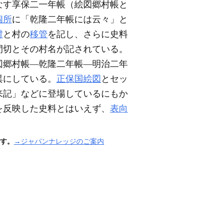
なす享保二一年帳
（絵図郷村帳と
個所
に「乾隆二年帳には云々」と
村
と村の
移管
を記し、さらに史料
間切とその村名が記されている。
図郷村帳―乾隆二年帳―明治二年
異にしている。
正保国絵図
とセッ
来記」などに登場しているにもか
を反映した史料とはいえず、
表向
す。
→ジャパンナレッジのご案内