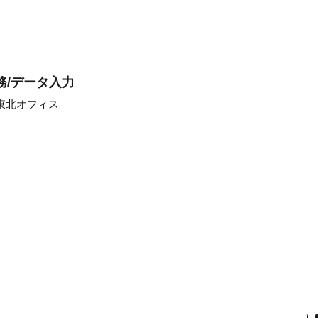
務/データ入力
東北オフィス