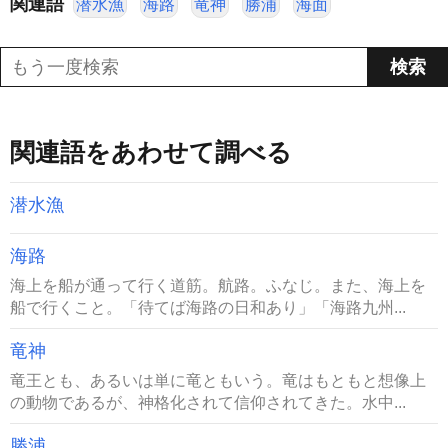
関連語
潜水漁
海路
竜神
勝浦
海面
関連語をあわせて調べる
潜水漁
海路
海上を船が通って行く道筋。航路。ふなじ。また、海上を
船で行くこと。「待てば海路の日和あり」「海路九州...
竜神
竜王とも、あるいは単に竜ともいう。竜はもともと想像上
の動物であるが、神格化されて信仰されてきた。水中...
勝浦