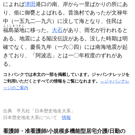
によれば
津田
港口の南、岸から一里ばかりの所にあ
り、俗に御甕とよばれる。昔漁村であったが文禄年
中
（一五九二―九六）
に没して海となり、住民は
ふくしまつきじ
福島築地
に移った。
大石
があり、雨乞が行われると
ある。地震による陥没伝説がある。没した時期は明
確でなく、慶長九年
（一六〇四）
には南海地震が起
きており、「阿波志」とは一〇年程度のずれがあ
る。
コトバンクでは本文の一部を掲載しています。ジャパンナレッジを
ご利用いただくとすべての情報をご覧になれます。
→ジャパンナレ
ッジのご案内
出典
平凡社「日本歴史地名大系」
日本歴史地名大系について
情報
看護師・准看護師/小規模多機能型居宅介護/日勤の