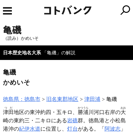
亀磯
（読み）かめいそ
日本歴史地名大系
「亀磯」の解説
亀磯
かめいそ
徳島県：徳島市
旧名東郡地区
津田浦
亀磯
つだ
かつうら
おお
津田
地区の東沖約四・五キロ、
勝浦
川河口右岸の
大
崎の東約三・二キロにある
岩礁
群。徳島港と小松島
港沖の
紀伊水道
に位置し、
灯台
がある。「
阿波志
」