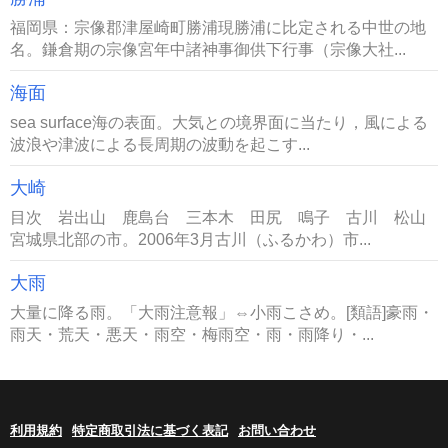
福岡県：宗像郡津屋崎町勝浦現勝浦に比定される中世の地
名。鎌倉期の宗像宮年中諸神事御供下行事（宗像大社...
海面
sea surface海の表面。大気との境界面に当たり，風による
波浪や津波による長周期の波動を起こす...
大崎
目次 岩出山 鹿島台 三本木 田尻 鳴子 古川 松山
宮城県北部の市。2006年3月古川（ふるかわ）市...
大雨
大量に降る雨。「大雨注意報」⇔小雨こさめ。[類語]豪雨・
雨天・荒天・悪天・雨空・梅雨空・雨・雨降り・...
利用規約
特定商取引法に基づく表記
お問い合わせ