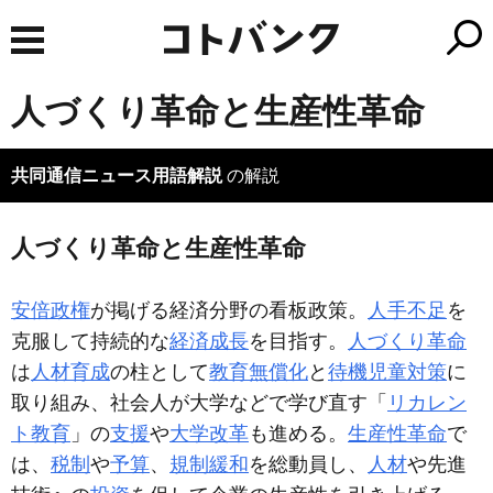
人づくり革命と生産性革命
共同通信ニュース用語解説
の解説
人づくり革命と生産性革命
安倍政権
が掲げる経済分野の看板政策。
人手不足
を
克服して持続的な
経済成長
を目指す。
人づくり革命
は
人材育成
の柱として
教育無償化
と
待機児童対策
に
取り組み、社会人が大学などで学び直す「
リカレン
ト教育
」の
支援
や
大学改革
も進める。
生産性革命
で
は、
税制
や
予算
、
規制緩和
を総動員し、
人材
や先進