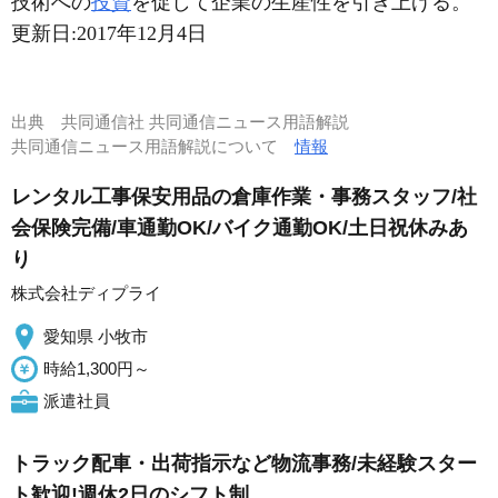
技術への
投資
を促して企業の生産性を引き上げる。
更新日:
2017年12月4日
出典
共同通信社 共同通信ニュース用語解説
共同通信ニュース用語解説について
情報
レンタル工事保安用品の倉庫作業・事務スタッフ/社
会保険完備/車通勤OK/バイク通勤OK/土日祝休みあ
り
株式会社ディプライ
愛知県 小牧市
時給1,300円～
派遣社員
トラック配車・出荷指示など物流事務/未経験スター
ト歓迎!週休2日のシフト制