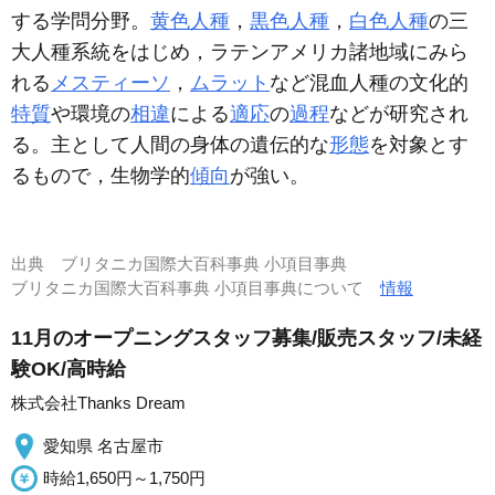
する学問分野。
黄色人種
，
黒色人種
，
白色人種
の三
大人種系統をはじめ，ラテンアメリカ諸地域にみら
れる
メスティーソ
，
ムラット
など混血人種の文化的
特質
や環境の
相違
による
適応
の
過程
などが研究され
る。主として人間の身体の遺伝的な
形態
を対象とす
るもので，生物学的
傾向
が強い。
出典
ブリタニカ国際大百科事典 小項目事典
ブリタニカ国際大百科事典 小項目事典について
情報
11月のオープニングスタッフ募集/販売スタッフ/未経
験OK/高時給
株式会社Thanks Dream
愛知県 名古屋市
時給1,650円～1,750円