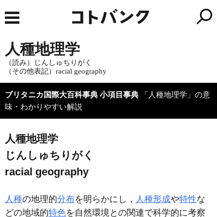
人種地理学
（読み）じんしゅちりがく
（その他表記）racial geography
ブリタニカ国際大百科事典 小項目事典
「人種地理学」の意
味・わかりやすい解説
人種地理学
じんしゅちりがく
racial geography
人種
の地理的
分布
を明らかにし，
人種形成
や
特性
な
どの地域的
特色
を自然環境との関連で科学的に考察