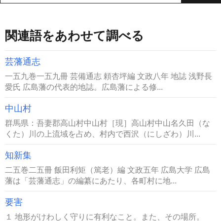
関連語をあわせて調べる
芸藩通志
一五九巻一五九冊 芸備通志 頼杏坪編 文政八年 地誌 浅野長
愛氏 広島藩の代表的地誌。広島藩による修...
中山村
群馬県：吾妻郡高山村中山村［現］高山村中山名久田（な
くた）川の上流域を占め、村内で西沢（にしざわ）川...
知新集
二五巻二五冊 飯田利矩（篤老）編 文政五年 広島大学 広島
藩は「芸藩通志」の編纂にあたり、各町村に地...
要害
１ 地形がけわしく守りに有利なこと。また、その場所。