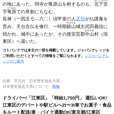
きたしもやす
の地にあった。同寺が竜原山を称するのも、
北下安
たつはら
字
竜原
での草創にちなむ。
長禄
（一四五七―六〇）
頃甲斐の人
正信
が仏護庵を
かなやま
営み、天台念仏を修行、一時期
銀山
城主武田義信に
なかやま
招かれ、城中にあったが、その後安芸郡
中山
村
（現
東区）
へ退いた。
コトバンクでは本文の一部を掲載しています。ジャパンナレッジを
ご利用いただくとすべての情報をご覧になれます。
→ジャパンナレ
ッジのご案内
出典
平凡社「日本歴史地名大系」
日本歴史地名大系について
情報
ドライバー/「江東区」「時給1,750円」 週払いOK!
江東区のデパートや駅ビルへ2t〜3t車でお菓子・食品
をルート配送/車・バイク通勤OK/東京都/江東区