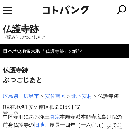
仏護寺跡
（読み）ぶつごじあと
日本歴史地名大系
「仏護寺跡」の解説
仏護寺跡
ぶつごじあと
広島県：広島市
安佐南区
北下安村
仏護寺跡
[現在地名]
安佐南区祇園町北下安
なか
てら
中
区
寺
町にある浄土
真宗
本願寺派本願寺広島別院の
前身仏護寺の
旧地
。慶長一四年
（一六〇九）
までこ