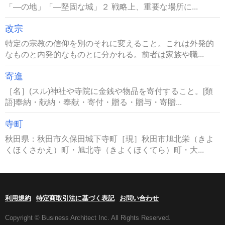
「―の地」「―堅固な城」２ 戦略上、重要な場所に...
改宗
特定の宗教の信仰を別のそれに変えること。これは外発的
なものと内発的なものとに分かれる。前者は家族や職...
寄進
［名］(スル)神社や寺院に金銭や物品を寄付すること。[類
語]奉納・献納・奉献・寄付・贈る・贈与・寄贈...
寺町
秋田県：秋田市久保田城下寺町［現］秋田市旭北栄（きよ
くほくさかえ）町・旭北寺（きよくほくてら）町・大...
利用規約
特定商取引法に基づく表記
お問い合わせ
Copyright © Business Architect Inc. All Rights Reserved.