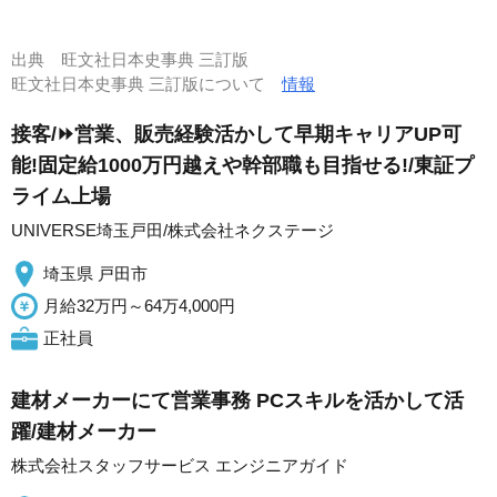
出典
旺文社日本史事典 三訂版
旺文社日本史事典 三訂版について
情報
接客/⏩️営業、販売経験活かして早期キャリアUP可
能!固定給1000万円越えや幹部職も目指せる!/東証プ
ライム上場
UNIVERSE埼玉戸田/株式会社ネクステージ
埼玉県 戸田市
月給32万円～64万4,000円
正社員
建材メーカーにて営業事務 PCスキルを活かして活
躍/建材メーカー
株式会社スタッフサービス エンジニアガイド