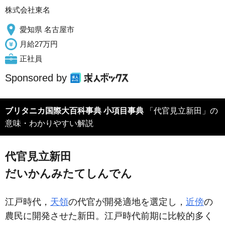
株式会社東名
愛知県 名古屋市
月給27万円
正社員
Sponsored by
ブリタニカ国際大百科事典 小項目事典
「代官見立新田」の
意味・わかりやすい解説
代官見立新田
だいかんみたてしんでん
江戸時代，
天領
の代官が開発適地を選定し，
近傍
の
農民に開発させた新田。江戸時代前期に比較的多く