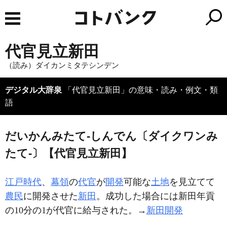
代官見立新田
（読み）ダイカンミタテシンデン
デジタル大辞泉
「代官見立新田」の意味・読み・例文・類
語
だいかんみたて‐しんでん〔ダイクワンみ
たて‐〕【代官見立新田】
江戸時代
、
幕領
の
代官
が
開発
可能な
土地
を見立てて
農民
に開発させた
新田
。成功した場合には新田年貢
の10分の1が代官に給与された。→
新田開発