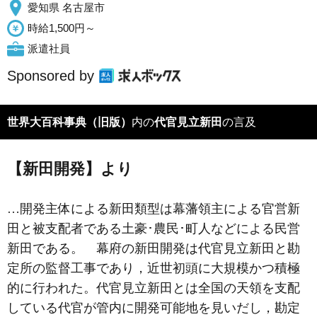
愛知県 名古屋市
時給1,500円～
派遣社員
Sponsored by
世界大百科事典（旧版）
内の
代官見立新田
の言及
【新田開発】より
…開発主体による新田類型は幕藩領主による官営新
田と被支配者である土豪･農民･町人などによる民営
新田である。 幕府の新田開発は代官見立新田と勘
定所の監督工事であり，近世初頭に大規模かつ積極
的に行われた。代官見立新田とは全国の天領を支配
している代官が管内に開発可能地を見いだし，勘定