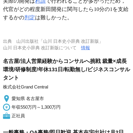
実際の開発は
村請
で行われることが多かったため，
代官がどの程度新田開発に関与したら10分の1を支給
するかの
判定
は難しかった。
出典
山川出版社「山川 日本史小辞典 改訂新版」
山川 日本史小辞典 改訂新版について
情報
名古屋/法人営業経験からコンサルへ挑戦 裁量×成長
環境/研修制度/年休131日/転勤無し/ビジネスコンサル
タント
株式会社Grand Central
愛知県 名古屋市
年収550万円～1,300万円
正社員
一般事務・OA事務/即日歓迎 基本在宅出社は月2日