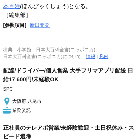
本百姓
(ほんびゃくしょう)となる。
［編集部］
[参照項目]
|
新田開発
出典
小学館 日本大百科全書(ニッポニカ)
日本大百科全書(ニッポニカ)について
情報
|
凡例
配達/ドライバー/個人営業 大手フリマアプリ配送 日
給17 600円/未経験OK
SPC
大阪府 八尾市
業務委託
正社員のテレアポ営業/未経験歓迎・土日祝休み・ス
ピード選考