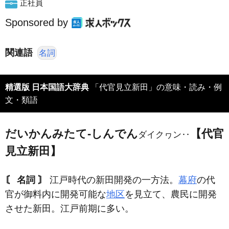
正社員
Sponsored by
関連語
名詞
精選版 日本国語大辞典
「代官見立新田」の意味・読み・例
文・類語
だいかんみたて‐しんでん
【代官
ダイクヮン‥
見立新田】
〘 名詞 〙
江戸時代の新田開発の一方法。
幕府
の代
官が御料内に開発可能な
地区
を見立て、農民に開発
させた新田。江戸前期に多い。