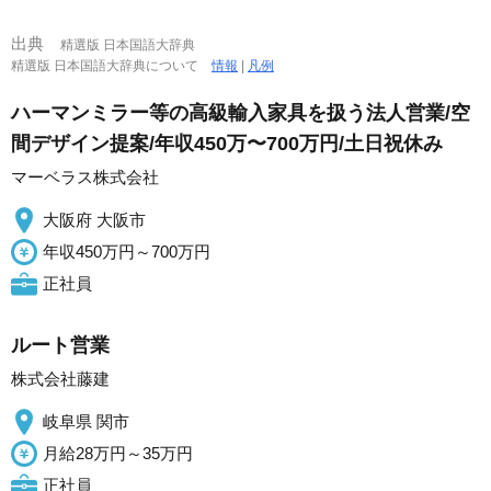
出典
精選版 日本国語大辞典
精選版 日本国語大辞典について
情報
|
凡例
ハーマンミラー等の高級輸入家具を扱う法人営業/空
間デザイン提案/年収450万〜700万円/土日祝休み
マーベラス株式会社
大阪府 大阪市
年収450万円～700万円
正社員
ルート営業
株式会社藤建
岐阜県 関市
月給28万円～35万円
正社員