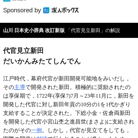
Sponsored by
山川 日本史小辞典 改訂新版
「代官見立新田」の解説
代官見立新田
だいかんみたてしんでん
江戸時代，幕府代官が新田開発可能地をみいだし，
その
主導
で開発された新田。積極的に奨励されたの
は享保期で，1722年(享保7)7月～23年11月に，新田を
開発した代官に対し新田年貢の10分の1を1代かぎり
支給することが決定された。下総小金・佐倉両新田
を開発した代官小宮山杢之進昌世(まさよ)に支給され
たのがその
一例
。しかし，代官が見立てをしても，