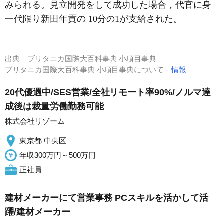
みられる。見立開発をして成功した場合，代官に身
一代限り新田年貢の 10分の1が支給された。
出典
ブリタニカ国際大百科事典 小項目事典
ブリタニカ国際大百科事典 小項目事典について
情報
20代優遇中/SES営業/全社リモート率90%/ノルマ達
成後は裁量労働勤務可能
株式会社リゾーム
東京都 中央区
年収300万円～500万円
正社員
建材メーカーにて営業事務 PCスキルを活かして活
躍/建材メーカー