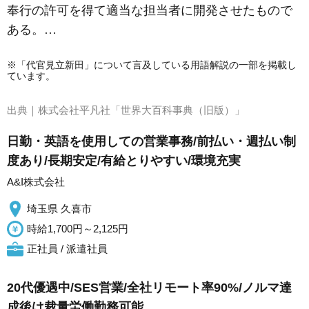
奉行の許可を得て適当な担当者に開発させたもので
ある。…
※「代官見立新田」について言及している用語解説の一部を掲載し
ています。
出典｜
株式会社平凡社「世界大百科事典（旧版）」
日勤・英語を使用しての営業事務/前払い・週払い制
度あり/長期安定/有給とりやすい/環境充実
A&I株式会社
埼玉県 久喜市
時給1,700円～2,125円
正社員 / 派遣社員
20代優遇中/SES営業/全社リモート率90%/ノルマ達
成後は裁量労働勤務可能