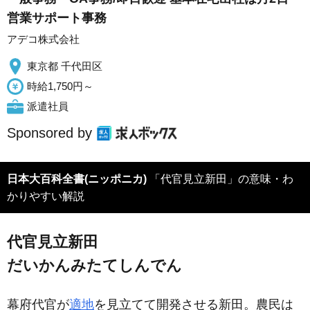
営業サポート事務
アデコ株式会社
東京都 千代田区
時給1,750円～
派遣社員
Sponsored by
日本大百科全書(ニッポニカ)
「代官見立新田」の意味・わ
かりやすい解説
代官見立新田
だいかんみたてしんでん
幕府代官が
適地
を見立てて開発させる新田。農民は