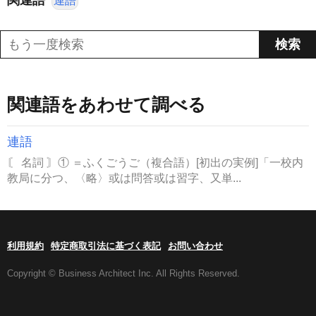
関連語
連語
関連語をあわせて調べる
連語
〘 名詞 〙① ＝ふくごうご（複合語）[初出の実例]「一校内
教局に分つ、〈略〉或は問答或は習字、又単...
利用規約
特定商取引法に基づく表記
お問い合わせ
Copyright © Business Architect Inc. All Rights Reserved.