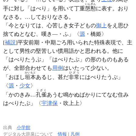
いんぎん
手に対し「はべり」を用いて丁重
慇懃
に表す。おり
なさる。…しておりなさる。
「今となりては、心苦しき女子どもの
御上
をえ思ひ
捨てぬとなむ、嘆き―・ふ」〈
源
・橋姫〉
[
補説
]平安前期・中期ごろ用いられた特殊表現で、主
として男性の堅苦しい慣用語かと思われる。他に
「はべりたうぶ」「はべりたぶ」の形のものもある
が、全部合わせても
用例
はいたって少ない。
かいもと
ひざう
「おほし
垣本
あるじ、甚だ
非常
にはべりたうぶ」
〈
源
・
少女
〉
くざく
「かのきみ…
孔雀
あうむ鳴かぬばかりにてなむ住み
はべりたぶ」〈
宇津保
・吹上上〉
出典
小学館
デジタル大辞泉について
情報
|
凡例