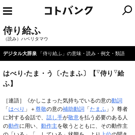
侍り給ふ
（読み）ハベリタマウ
デジタル大辞泉
「侍り給ふ」の意味・読み・例文・類語
はべり‐たま・う〔‐たまふ〕【
▽
侍り
▽
給
ふ】
［連語］
《かしこまった気持ちでいるの意の
動詞
「
はべり
」＋
尊敬
の意の
補助動詞
「
たまふ
」》尊者
に対する会話で、
話し手
が
敬意
を払う必要のある人
の
動作
に用い、
動作主
を敬うとともに、その動作主
の「いる」「…している」状態を、より
上位
の聞き