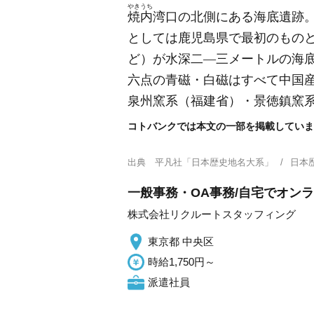
やきうち
焼内
湾口の北側にある海底遺跡
としては鹿児島県で最初のもの
ど）
が水深二―三メートルの海
六点の青磁・白磁はすべて中国
泉州窯系
（福建省）
・景徳鎮窯
コトバンクでは本文の一部を掲載していま
出典
平凡社「日本歴史地名大系」
日本
一般事務・OA事務/自宅でオン
株式会社リクルートスタッフィング
東京都 中央区
時給1,750円～
派遣社員