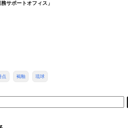
業務サポートオフィス」
時点
褐釉
琉球
る