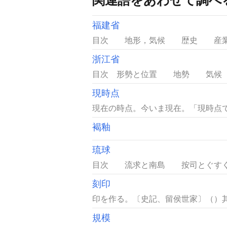
福建省
目次 地形，気候 歴史 産業 
浙江省
目次 形勢と位置 地勢 気候 
現時点
現在の時点。今いま現在。「現時点で
褐釉
琉球
目次 流求と南島 按司とぐすく
刻印
印を作る。〔史記、留侯世家〕（）其(
規模