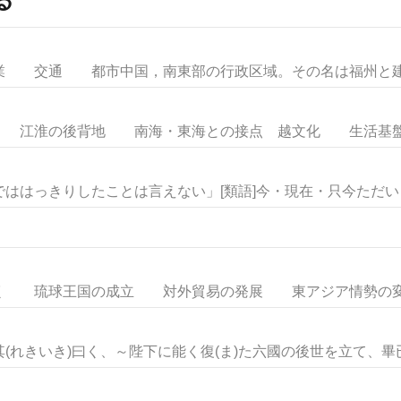
交通 都市中国，南東部の行政区域。その名は福州と建州と
江淮の後背地 南海・東海との接点 越文化 生活基盤の
ははっきりしたことは言えない」[類語]今・現在・只今ただいま・
 琉球王国の成立 対外貿易の発展 東アジア情勢の変化
れきいき)曰く、～陛下に能く復(ま)た六國の後世を立て、畢已(