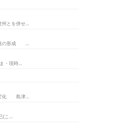
を併せ...
形成 ...
現時...
 島津...
こ...