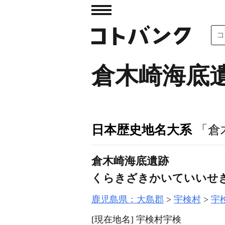
倉木崎海底
日本歴史地名大系
「倉
倉木崎海底遺跡
くらきざきかいていいせ
鹿児島県：大島郡
宇検村
宇
[現在地名]
宇検村宇検