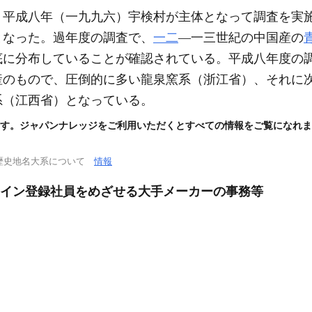
。平成八年
（一九九六）
宇検村が主体となって調査を実
となった。過年度の調査で、
一二
―一三世紀の中国産の
底に分布していることが確認されている。平成八年度の
産のもので、圧倒的に多い龍泉窯系
（浙江省）
、それに
系
（江西省）
となっている。
す。ジャパンナレッジをご利用いただくとすべての情報をご覧になれま
歴史地名大系について
情報
ライン登録社員をめざせる大手メーカーの事務等