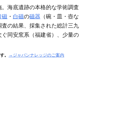
施。海底遺跡の本格的な学術調査
青磁
・
白磁
の
磁器
（碗・皿・壺な
調査の結果、採集された総計三九
次ぐ同安窯系
（福建省）
、少量の
す。
→ジャパンナレッジのご案内