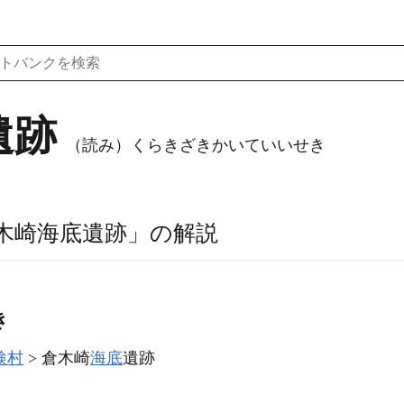
遺跡
（読み）くらきざきかいていいせき
木崎海底遺跡」の解説
き
検村
倉木崎
海底
遺跡