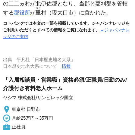
の二二ヵ村が北伊佐郡となり、当郡と
菱刈
郡を管轄
さと
する
郡役所
が
里
村
（現大口市）
に置かれた。
コトバンクでは本文の一部を掲載しています。ジャパンナレッジを
ご利用いただくとすべての情報をご覧になれます。
→ジャパンナレ
ッジのご案内
出典
平凡社「日本歴史地名大系」
日本歴史地名大系について
情報
「入居相談員・営業職」資格必須/正職員/日勤のみ/
介護付き有料老人ホーム
ヤシマ 株式会社/サンビレッジ国立
東京都 日野市
月給25万円～35万円
正社員