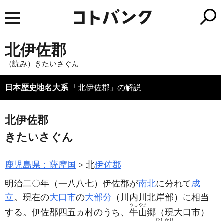
北伊佐郡
（読み）きたいさぐん
日本歴史地名大系
「北伊佐郡」の解説
北伊佐郡
きたいさぐん
鹿児島県：薩摩国
北
伊佐郡
明治二〇年
（一八八七）
伊佐郡が
南北
に分れて
成
立
。現在の
大口市
の
大部分
（川内川北岸部）
に相当
うしやま
する。伊佐郡四五ヵ村のうち、
牛山
郷
（現大口市）
ひしかり