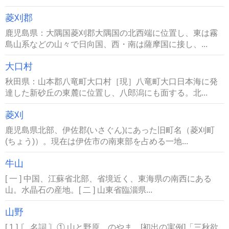
菱刈郡
鹿児島県：大隅国菱刈郡大隅国の北西端に位置し、東は霧
島山系などの山々で日向国、西・南は薩摩国に接し、...
大口村
秋田県：山本郡八竜町大口村［現］八竜町大口日本海に発
達した新砂丘の東麓に位置し、八郎潟にも面する。北...
菱刈
鹿児島県北部、伊佐郡(いさぐん)にあった旧町名（菱刈町
(ちょう)）。現在は伊佐市の南東部を占める一地...
牛山
[ 一 ] 中国、江蘇省北部、省境近く、東海県の南西にある
山。水晶石の産地。[ 二 ] 山東省臨淄県...
山野
[ 1 ] 〘 名詞 〙① 山と野原。のやま。[初出の実例]「三秋欲