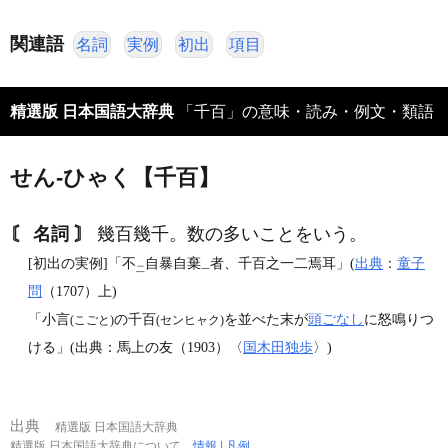
関連語
名詞
実例
初出
項目
精選版 日本国語大辞典
「千百」の意味・読み・例文・類語
せん‐ひゃく【千百】
〘 名詞 〙
幾百幾千。数の多いことをいう。
[初出の実例]「不
自暴自棄
者、千百之一二焉耳」(
出典
：
童子
二
一
問
（1707）上)
「小言
の千百
を並べた末が
頭ごなし
に怒鳴りつ
(こごと)
(センヒャク)
ける」(出典：馬上の友（1903）〈
国木田独歩
〉)
出典
精選版 日本国語大辞典
精選版 日本国語大辞典について
情報
|
凡例