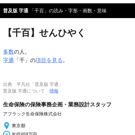
普及版 字通
「千百」の読み・字形・画数・意味
【千百】せんひやく
多数
の人。
字通
「千」の
項目を見る
。
出典
平凡社「普及版 字通」
普及版 字通について
情報
生命保険の保険事務企画・業務設計スタッフ
アフラック生命保険株式会社
東京都
年収659万円