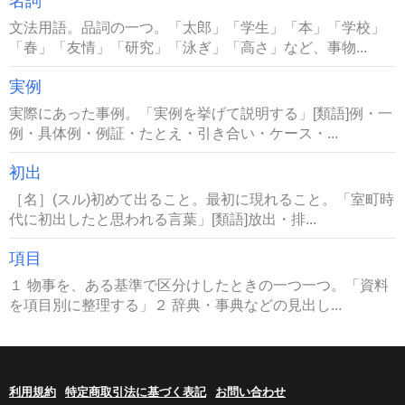
名詞
文法用語。品詞の一つ。「太郎」「学生」「本」「学校」
「春」「友情」「研究」「泳ぎ」「高さ」など、事物...
実例
実際にあった事例。「実例を挙げて説明する」[類語]例・一
例・具体例・例証・たとえ・引き合い・ケース・...
初出
［名］(スル)初めて出ること。最初に現れること。「室町時
代に初出したと思われる言葉」[類語]放出・排...
項目
１ 物事を、ある基準で区分けしたときの一つ一つ。「資料
を項目別に整理する」２ 辞典・事典などの見出し...
利用規約
特定商取引法に基づく表記
お問い合わせ