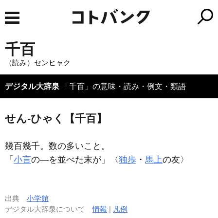
千百
（読み）センヒャク
デジタル大辞泉
「千百」の意味・読み・例文・類語
せん‐ひゃく【千百】
幾百幾千。数の多いこと。
「
小言
の―を並べた末が」〈
独歩
・
馬上
の友〉
出典
小学館
デジタル大辞泉について
情報
|
凡例