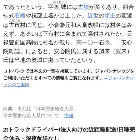
おくじよう
であったという。字
奥城
には
古墳
が多くあり、組合
せ式
石棺
や祝部土器が出土した。
近世
の
領主
の変遷
ふるいち
は
古市
村に同じ。小倉藩元和人畜改帳には村名はみ
えず、あるいは下市村に含まれて高付されたか。元
禄豊前国高帳に村名が載り、高一〇一石余。「安心
院町誌」によると、安心院氏に属する加来
（賀来）
氏は当地の奥城に拠っていたという。
コトバンクでは本文の一部を掲載しています。ジャパンナレッジを
ご利用いただくとすべての情報をご覧になれます。
→ジャパンナレ
ッジのご案内
出典
平凡社「日本歴史地名大系」
日本歴史地名大系について
情報
2tトラックドライバー/法人向けの近距離配送/日曜完
全休み・深夜配送なし