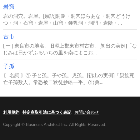
岩窟
岩の洞穴。岩屋。[類語]洞窟・洞穴ほらあな・洞穴どうけ
つ・洞・石窟・岩屋・山窟・鍾乳洞・洞門・岩陰・...
古市
[ 一 ] 奈良市の地名。旧添上郡東市村古市。[初出の実例]「な
じみは日かずふるいちの里を南によこお...
子孫
〘 名詞 〙① 子と孫。子や孫。児孫。[初出の実例]「親族死
亡子孫数人。常恐被二狄徒抄略一乎」(出典...
利用規約
特定商取引法に基づく表記
お問い合わせ
Copyright © Business Architect Inc. All Rights Reserved.