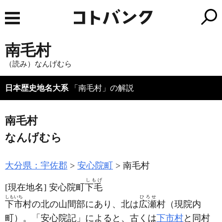
南毛村
（読み）なんげむら
日本歴史地名大系
「南毛村」の解説
南毛村
なんげむら
大分県：宇佐郡
安心院町
南毛村
しもげ
[現在地名]
安心院町
下毛
しもいち
ひろせ
下市
村の北の山間部にあり、北は
広瀬
村
（現院内
町）
。「安心院記」によると、古くは
下市村
と同村