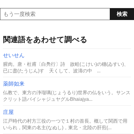
関連語をあわせて調べる
せいせん
腥肉。唐・杜甫〔白鳧行〕詩 故畦(こけい)の穗(ゐすい)、
已に盡(たうじん)す 天くして、波濤の中 ...
薬師如来
仏教で、東方の浄瑠璃(じょうるり)世界の仏をいう。サンス
クリット語バイシャジュヤグルBhaiajya...
庄屋
江戸時代の村方三役の一つで１村の首長。概して関西で用
いられ，関東の名主(なぬし)，東北・北陸の肝煎(...