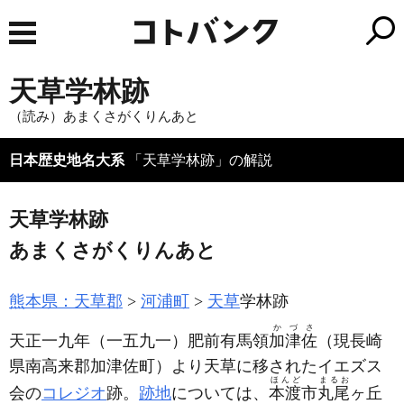
天草学林跡
（読み）あまくさがくりんあと
日本歴史地名大系
「天草学林跡」の解説
天草学林跡
あまくさがくりんあと
熊本県：天草郡
河浦町
天草
学林跡
かづさ
天正一九年
（一五九一）
肥前有馬領
加津佐
（現長崎
県南高来郡加津佐町）
より天草に移されたイエズス
ほんど
まるお
会の
コレジオ
跡。
跡地
については、
本渡
市
丸尾
ヶ丘