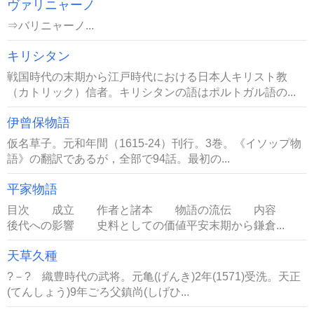
ヴァリニャーノ
⇒バリニャーノ...
キリシタン
戦国時代の末期から江戸時代における日本人キリスト教
（カトリック）信者。キリシタンの語はポルトガル語の...
伊曾保物語
仮名草子。元和年間（1615-24）刊行。3巻。《イソップ物
語》の翻訳であるが，全部で94話。最初の...
平家物語
目次 成立 作者と諸本 物語の流伝 内容
後代への影響 史料としての価値平安末期から鎌倉...
天草久種
?－? 織豊時代の武将。元亀(げんき)2年(1571)受洗。天正
(てんしょう)9年ごろ父鎮尚(しげひ...