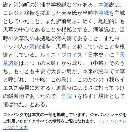
説と河浦町の河浦中学校説などがある。
本渡
説は、
コレジオ移転を援助した天草氏が当時
本渡城
を主城
としていたこと、また肥前島原に近く、地理的にも
天草の中心であることを根拠とする。河浦説は、当
かうち
時の天草氏の本拠地が
河内
浦であること、またヨー
ロッパ人が
河内浦
を「天草」と称していたことを根
拠としている。
ルイス・フロイス
「日本史」に「
天
草諸島
は三つ
（の大島）
から成り、
（中略）
そのう
ち、もっとも主要で大きい島が、本来の意味で天草
と呼ばれ、
（中略）
この島は、このたびの
（我らイ
エズス会員に対する）
迫害時にはまさに打ってつけ
の隠遁地であったので、
学院
（を移す）
場所として
選ばれた」とある。
コトバンクでは本文の一部を掲載しています。ジャパンナレッジを
ご利用いただくとすべての情報をご覧になれます。
→ジャパンナレ
ッジのご案内