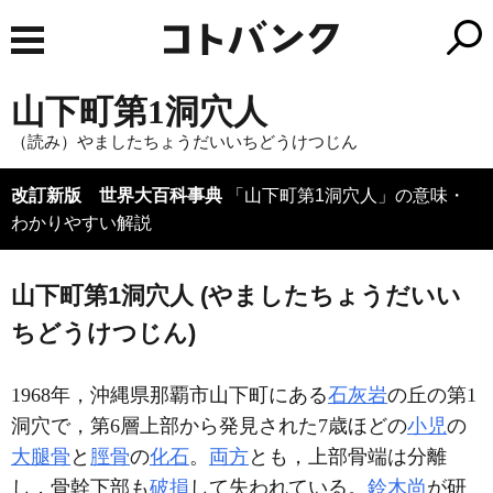
山下町第1洞穴人
（読み）やましたちょうだいいちどうけつじん
改訂新版 世界大百科事典
「山下町第1洞穴人」の意味・
わかりやすい解説
山下町第1洞穴人 (やましたちょうだいい
ちどうけつじん)
1968年，沖縄県那覇市山下町にある
石灰岩
の丘の第1
洞穴で，第6層上部から発見された7歳ほどの
小児
の
大腿骨
と
脛骨
の
化石
。
両方
とも，上部骨端は分離
し，骨幹下部も
破損
して失われている。
鈴木尚
が研