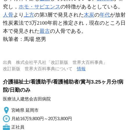
究し，
ホモ・サピエンス
の特徴があるとしている。
人骨
より
上方
の第3層で発見された
木炭
の
年代
が放射
性炭素法で3万2100年前と推定され，現在のところ日
本で発見された
最古
の人骨である。
執筆者：
馬場 悠男
出典
株式会社平凡社「改訂新版 世界大百科事典」
改訂新版 世界大百科事典について
情報
介護福祉士/看護助手/看護補助者/賞与3.25ヶ月分/病
院/日勤のみ
医療法人建悠会吉田病院
宮崎県 延岡市
月給16万9,800円～20万3,800円
正社員