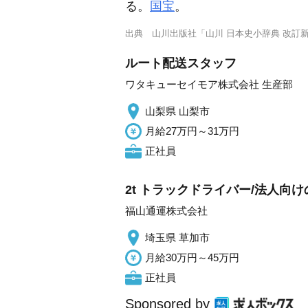
る。
国宝
。
出典
山川出版社「山川 日本史小辞典 改訂
ルート配送スタッフ
ワタキューセイモア株式会社 生産部
山梨県 山梨市
月給27万円～31万円
正社員
2t トラックドライバー/法人向
福山通運株式会社
埼玉県 草加市
月給30万円～45万円
正社員
Sponsored by