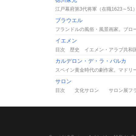
徳川家光
江戸幕府第3代将軍（在職1623～51
ブラウエル
フランドルの風俗・風景画家。ブロー
イエメン
目次 歴史 イエメン・アラブ共和
カルデロン・デ・ラ・バルカ
スペイン黄金時代の劇作家。マドリー
サロン
目次 文化サロン サロン展フラン