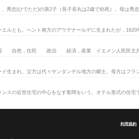
）。秀忠(ひでただ)の第2子（長子長丸は2歳で幼死）。母は秀忠..
エルとも。ヘント南方のアウデナールデに生まれたが，1620年代
国 自然，住民 政治 経済，産業 イエメン人民民主共和
ド生まれ。父方は代々サンタンデル地方の郷士。母方はフランド
スの近世住宅の中心をなす客間をいう。オテル形式の住宅では
利用規約