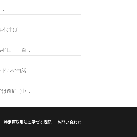
.
半ば...
国 自...
ルの由緒...
前庭（中...
特定商取引法に基づく表記
お問い合わせ