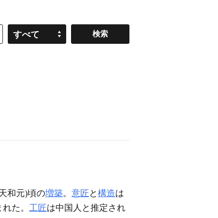
すべて
(天和元)頃の
増築
。
意匠
と
構造
は
まれた。
工匠
は中国人と推定され