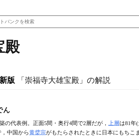
宝殿
訂新版
「崇福寺大雄宝殿」の解説
でん
築の代表例。正面5間・奥行4間で2層だが，
上層
は81年
で，中国から
黄檗宗
がもたらされたときに日本にもちこ