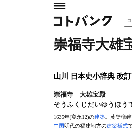
崇福寺大雄
山川 日本史小辞典 改
崇福寺 大雄宝殿
そうふくじだいゆうほう
1635年(寛永12)の
建築
。黄檗様建
中国
明代の福建地方の
建築様式