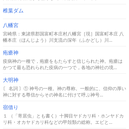
椎葉ダム
八幡宮
宮崎県：東諸県郡国富町本庄村八幡宮［現］国富町本庄 八
幡本庄（ほんじよう）川支流の深年（ふかどし）川...
疱瘡神
疫病神の一種で，疱瘡をもたらすと信じられた神。疱瘡は
かつて最も恐れられた疫病の一つで，各地の神社の境...
大明神
〘 名詞 〙① 神号の一種。神の尊称。一般的に、信仰の厚い
神に対する尊信からその神名に付けて呼ぶ神号...
宿借り
１ （「寄居虫」とも書く）十脚目ヤドカリ科・ホンヤドカ
リ科・オカヤドカリ科などの甲殻類の総称。エビと...