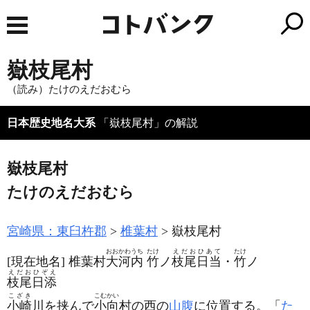
嶽枝尾村
（読み）たけのえだおむら
日本歴史地名大系
「嶽枝尾村」の解説
嶽枝尾村
たけのえだおむら
宮崎県：東臼杵郡
椎葉村
嶽枝尾村
おおかわうち
たけ
えだおひあて
たけ
[現在地名]
椎葉村
大河内
竹
ノ
枝尾日当
・
竹
ノ
えだおひぞえ
枝尾日添
こざき
こむかい
小崎
川を挟んで
小向
村の西の
山腹
に位置する。「
た