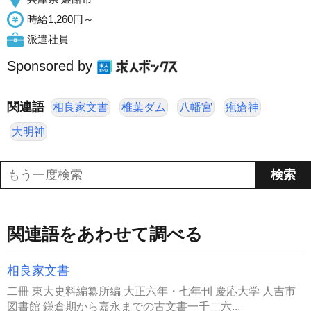
時給1,260円～
派遣社員
Sponsored by
関連語
相良家文書
椎葉ダム
八幡宮
疱瘡神
大明神
関連語をあわせて調べる
相良家文書
二冊 東大史料編纂所編 大正六年・七年刊 慶応大学 人吉市
図書館 鎌倉期から嘉永までの古文書一千二六...