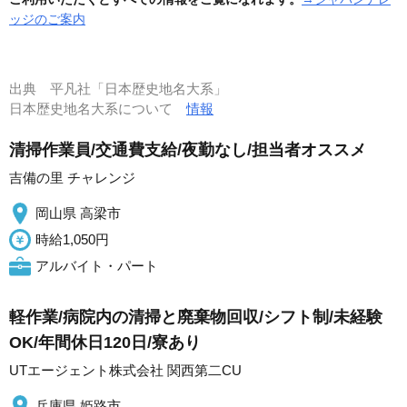
ッジのご案内
出典
平凡社「日本歴史地名大系」
日本歴史地名大系について
情報
清掃作業員/交通費支給/夜勤なし/担当者オススメ
吉備の里 チャレンジ
岡山県 高梁市
時給1,050円
アルバイト・パート
軽作業/病院内の清掃と廃棄物回収/シフト制/未経験
OK/年間休日120日/寮あり
UTエージェント株式会社 関西第二CU
兵庫県 姫路市