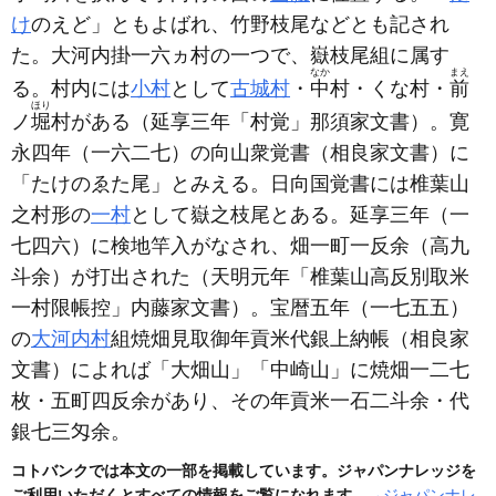
け
のえど」ともよばれ、竹野枝尾などとも記され
た。大河内掛一六ヵ村の一つで、嶽枝尾組に属す
なか
まえ
る。村内には
小村
として
古城村
・
中
村・くな村・
前
ほり
ノ
堀
村がある
（延享三年「村覚」那須家文書）
。寛
永四年
（一六二七）
の向山衆覚書
（相良家文書）
に
「たけのゑた尾」とみえる。日向国覚書には椎葉山
之村形の
一村
として嶽之枝尾とある。延享三年
（一
七四六）
に検地竿入がなされ、畑一町一反余
（高九
斗余）
が打出された
（天明元年「椎葉山高反別取米
一村限帳控」内藤家文書）
。宝暦五年
（一七五五）
の
大河内村
組焼畑見取御年貢米代銀上納帳
（相良家
文書）
によれば「大畑山」「中崎山」に焼畑一二七
枚・五町四反余があり、その年貢米一石二斗余・代
銀七三匁余。
コトバンクでは本文の一部を掲載しています。ジャパンナレッジを
ご利用いただくとすべての情報をご覧になれます。
→ジャパンナレ