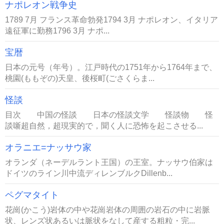
ナポレオン戦争史
1789 7月 フランス革命勃発1794 3月 ナポレオン、イタリア
遠征軍に勤務1796 3月 ナポ...
宝暦
日本の元号（年号）。江戸時代の1751年から1764年まで、
桃園(ももぞの)天皇、後桜町(ごさくらま...
怪談
目次 中国の怪談 日本の怪談文学 怪談物 怪
談噺超自然，超現実的で，聞く人に恐怖を起こさせる...
オラニエ=ナッサウ家
オランダ（ネーデルラント王国）の王室。ナッサウ伯家は
ドイツのライン川中流ディレンブルクDillenb...
ペグマタイト
花崗(かこう)岩体の中や花崗岩体の周囲の岩石の中に岩脈
状、レンズ状あるいは脈状をなして産する粗粒・完...