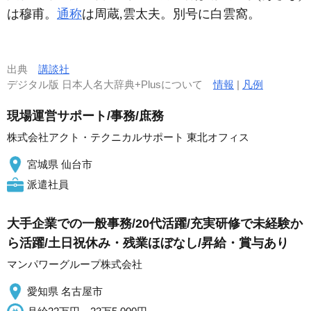
は穆甫。
通称
は周蔵,雲太夫。別号に白雲窩。
出典
講談社
デジタル版 日本人名大辞典+Plusについて
情報
|
凡例
現場運営サポート/事務/庶務
株式会社アクト・テクニカルサポート 東北オフィス
宮城県 仙台市
派遣社員
大手企業での一般事務/20代活躍/充実研修で未経験か
ら活躍/土日祝休み・残業ほぼなし/昇給・賞与あり
マンパワーグループ株式会社
愛知県 名古屋市