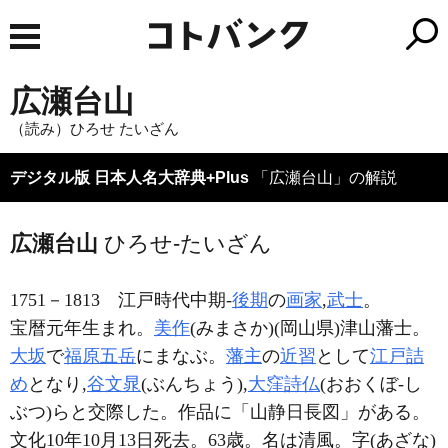
広瀬台山
（読み）ひろせ たいざん
デジタル版 日本人名大辞典+Plus
「広瀬台山」の解説
広瀬台山
ひろせ-たいざん
1751－1813
江戸時代中期-
後期
の
画家
,
武士
。
宝暦元年生まれ。
美作
(みまさか)(岡山県)津山藩士。
大坂
で
福原五岳
にまなぶ。
藩主
の
近習
として
江戸詰
め
となり,
谷文晁
(ぶんちょう),
大窪詩仏
(おおくぼ-し
ぶつ)らと交際した。作品に「山静日長図」がある。
文化10年10月13日死去。63歳。名は清風。字(あざな)