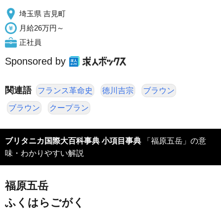
埼玉県 吉見町
月給26万円～
正社員
Sponsored by
関連語
フランス革命史
徳川吉宗
ブラウン
ブラウン
クープラン
ブリタニカ国際大百科事典 小項目事典
「福原五岳」の意
味・わかりやすい解説
福原五岳
ふくはらごがく