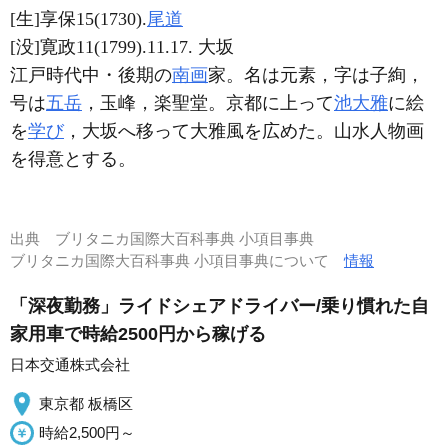
[生]享保15(1730).
尾道
[没]寛政11(1799).11.17. 大坂
江戸時代中・後期の
南画
家。名は元素，字は子絢，
号は
五岳
，玉峰，楽聖堂。京都に上って
池大雅
に絵
を
学び
，大坂へ移って大雅風を広めた。山水人物画
を得意とする。
出典
ブリタニカ国際大百科事典 小項目事典
ブリタニカ国際大百科事典 小項目事典について
情報
「深夜勤務」ライドシェアドライバー/乗り慣れた自
家用車で時給2500円から稼げる
日本交通株式会社
東京都 板橋区
時給2,500円～