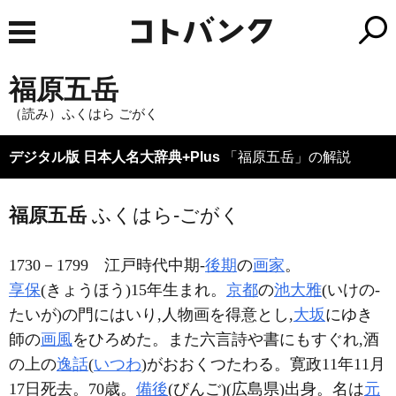
福原五岳
（読み）ふくはら ごがく
デジタル版 日本人名大辞典+Plus
「福原五岳」の解説
福原五岳
ふくはら-ごがく
1730－1799
江戸時代中期-
後期
の
画家
。
享保
(きょうほう)15年生まれ。
京都
の
池大雅
(いけの-
たいが)の門にはいり,人物画を得意とし,
大坂
にゆき
師の
画風
をひろめた。また六言詩や書にもすぐれ,酒
の上の
逸話
(
いつわ
)がおおくつたわる。寛政11年11月
17日死去。70歳。
備後
(びんご)(広島県)出身。名は
元