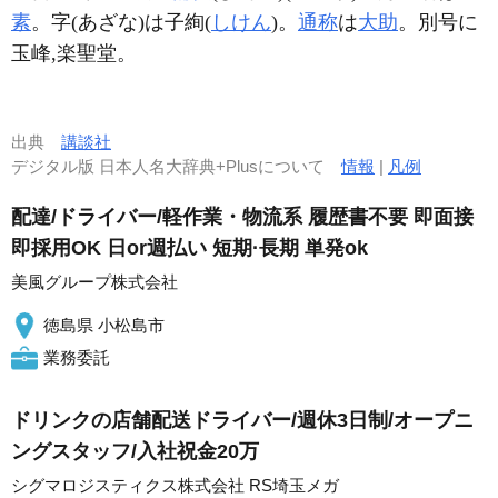
素
。字(あざな)は子絢(
しけん
)。
通称
は
大助
。別号に
玉峰,楽聖堂。
出典
講談社
デジタル版 日本人名大辞典+Plusについて
情報
|
凡例
配達/ドライバー/軽作業・物流系 履歴書不要 即面接
即採用OK 日or週払い 短期·長期 単発ok
美風グループ株式会社
徳島県 小松島市
業務委託
ドリンクの店舗配送ドライバー/週休3日制/オープニ
ングスタッフ/入社祝金20万
シグマロジスティクス株式会社 RS埼玉メガ