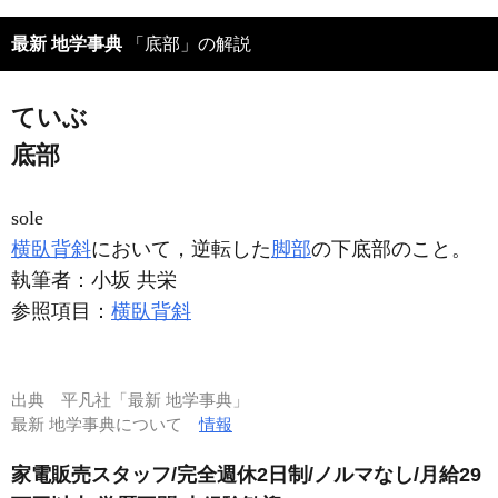
最新 地学事典
「底部」の解説
ていぶ
底部
sole
横臥背斜
において，逆転した
脚部
の下底部のこと。
執筆者：
小坂 共栄
参照項目：
横臥背斜
出典
平凡社「最新 地学事典」
最新 地学事典について
情報
家電販売スタッフ/完全週休2日制/ノルマなし/月給29