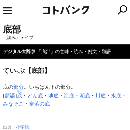
底部
（読み）テイブ
デジタル大辞泉
「底部」の意味・読み・例文・類語
てい‐ぶ【底部】
底の
部分
。いちばん下の部分。
そこ
[
類語
]
底
・
どん底
・
地底
・
海底
・
湖底
・
川底
・
水底
・
みなそこ
・
奈落の底
出典
小学館