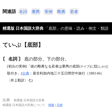
関連語
名詞
乗輿
実例
剛勇
若者
精選版 日本国語大辞典
「底部」の意味・読み・例文・類語
てい‐ぶ【底部】
〘 名詞 〙
底の部分。下の部分。
[初出の実例]「彼の剛勇なる若者は乗輿の底部
に聢
と
(テイブ)
(しか)
取付き」(
出典
：亜非利加内地三十五日間空中旅行（1883‐84）
〈井上勤訳〉七)
出典
精選版 日本国語大辞典
精選版 日本国語大辞典について
情報
|
凡例