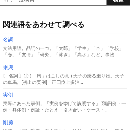
関連語をあわせて調べる
名詞
文法用語。品詞の一つ。「太郎」「学生」「本」「学校」
「春」「友情」「研究」「泳ぎ」「高さ」など、事物...
乗輿
〘 名詞 〙① ( 「輿」はこしの意 ) 天子の乗る乗り物。天子
の車馬。[初出の実例]「正四位上多治...
実例
実際にあった事例。「実例を挙げて説明する」[類語]例・一
例・具体例・例証・たとえ・引き合い・ケース・...
剛勇