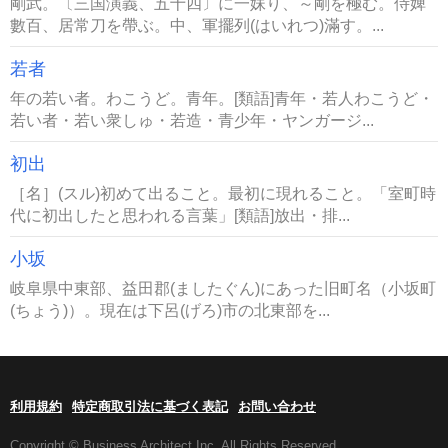
剛武。〔三国演義、五十四〕に一妹り、～剛を極む。侍婢
數百、居常刀を帶ぶ。中、軍擺列(はいれつ)滿す。...
若者
年の若い者。わこうど。青年。[類語]青年・若人わこうど・
若い者・若い衆しゅ・若造・青少年・ヤンガージ...
初出
［名］(スル)初めて出ること。最初に現れること。「室町時
代に初出したと思われる言葉」[類語]放出・排...
小坂
岐阜県中東部、益田郡(ましたぐん)にあった旧町名（小坂町
(ちょう)）。現在は下呂(げろ)市の北東部を...
利用規約
特定商取引法に基づく表記
お問い合わせ
Copyright © Business Architect Inc. All Rights Reserved.