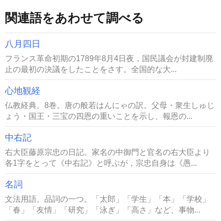
関連語をあわせて調べる
八月四日
フランス革命初期の1789年8月4日夜，国民議会が封建制廃
止の最初の決議をしたことをさす。全国的な大...
心地観経
仏教経典。8巻。唐の般若はんにゃの訳。父母・衆生しゅじ
ょう・国王・三宝の四恩の重いことを示し、報恩の...
中右記
右大臣藤原宗忠の日記。家名の中御門と官名の右大臣より
各1字をとって《中右記》と呼ぶが，宗忠自身は《愚...
名詞
文法用語。品詞の一つ。「太郎」「学生」「本」「学校」
「春」「友情」「研究」「泳ぎ」「高さ」など、事物...