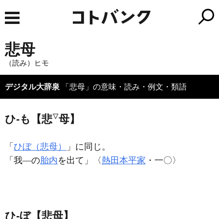
悲母
（読み）ヒモ
デジタル大辞泉
「悲母」の意味・読み・例文・類語
▽
ひ‐も【悲
母】
「
ひぼ（悲母）
」に同じ。
「我―の
胎内
を出て」〈
熱田本平家
・一〇〉
ひ‐ぼ【悲母】