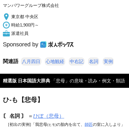
マンパワーグループ株式会社
東京都 中央区
時給1,900円～
派遣社員
Sponsored by
関連語
八月四日
心地観経
中右記
名詞
実例
精選版 日本国語大辞典
「悲母」の意味・読み・例文・類語
ひ‐も【悲母】
〘 名詞 〙
＝
ひぼ（悲母）
[初出の実例]「我悲母
の胎内を出て、
師匠
の室に入しより」
(ヒモ)