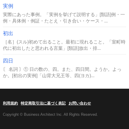
実例
実際にあった事例。「実例を挙げて説明する」[類語]例・一
例・具体例・例証・たとえ・引き合い・ケース・...
初出
［名］(スル)初めて出ること。最初に現れること。「室町時
代に初出したと思われる言葉」[類語]放出・排...
四日
〘 名詞 〙① 日の数の、四。また、四日間。ようか。よっ
か。[初出の実例]「山背大兄王等、四(ヨカ)...
利用規約
特定商取引法に基づく表記
お問い合わせ
Copyright © Business Architect Inc. All Rights Reserved.