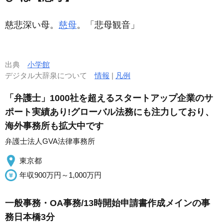
慈悲深い母。
慈母
。「
悲母
観音」
出典
小学館
デジタル大辞泉について
情報
|
凡例
「弁護士」1000社を超えるスタートアップ企業のサ
ポート実績あり!グローバル法務にも注力しており、
海外事務所も拡大中です
弁護士法人GVA法律事務所
東京都
年収900万円～1,000万円
一般事務・OA事務/13時開始申請書作成メインの事
務日本橋3分