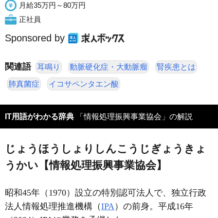
月給35万円～80万円
正社員
Sponsored by
関連語
耳鳴り
動脈硬化症・大動脈瘤
腎疾患とは
肺真菌症
イコサペンタエン酸
IT用語がわかる辞典
「情報処理振興事業協会」の解説
じょうほうしょりしんこうじぎょうきょ
うかい【情報処理振興事業協会】
昭和45年（1970）設立の特別認可法人で、独立行政
法人情報処理推進機構（
IPA
）の前身。平成16年