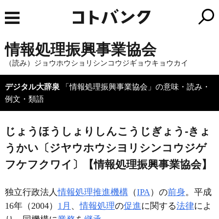
情報処理振興事業協会
（読み）ジョウホウショリシンコウジギョウキョウカイ
デジタル大辞泉
「情報処理振興事業協会」の意味・読み・
例文・類語
じょうほうしょりしんこうじぎょう‐きょ
うかい〔ジヤウホウシヨリシンコウジゲ
フケフクワイ〕【情報処理振興事業協会】
独立行政法人
情報処理推進機構
（
IPA
）の
前身
。平成
16年（2004）
1月
、
情報処理
の
促進
に関する
法律
によ