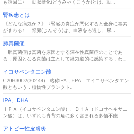
も誘因に〉 動脈硬化(どうみゃくこうか)とは、動...
腎疾患とは
《どんな病気か？》〈腎臓の炎症が悪化すると全身に毒素
がまわる〉 腎臓(じんぞう)は、血液をろ過し、尿...
肺真菌症
肺真菌症は真菌を原因とする深在性真菌症のことであ
る．原因となる真菌は主として経気道的に感染する．わ...
イコサペンタエン酸
C20H30O2(302.44)．略称IPA，EPA．エイコサペンタエン
酸ともいう．植物性プランクト...
IPA、DHA
ＩＰＡ（イコサペンタエン酸）、ＤＨＡ（ドコサヘキサエ
ン酸）は、いずれも青背の魚に多く含まれる多価不飽...
アトピー性皮膚炎