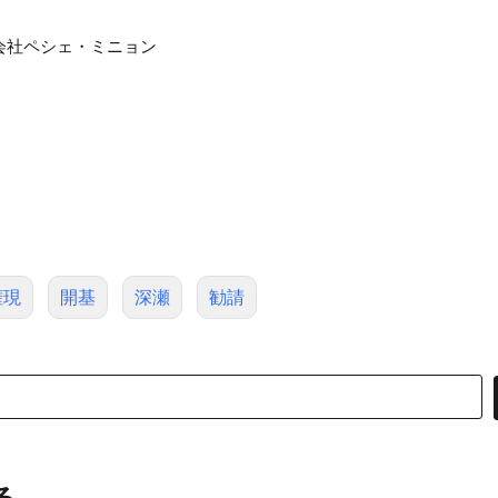
限会社ペシェ・ミニョン
権現
開基
深瀬
勧請
る