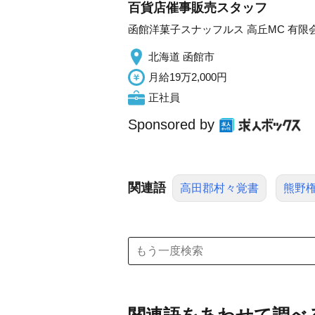
百貨店催事販売スタッフ
函館洋菓子スナッフルス 高丘MC 有
北海道 函館市
月給19万2,000円
正社員
Sponsored by
関連語
高田郡村々覚書
熊野
関連語をあわせて調べ