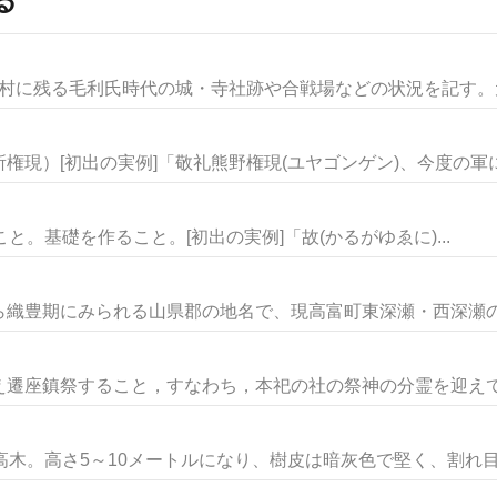
ヵ村に残る毛利氏時代の城・寺社跡や合戦場などの状況を記す。元禄
現）[初出の実例]「敬礼熊野権現(ユヤゴンゲン)、今度の軍に勝
開くこと。基礎を作ること。[初出の実例]「故(かるがゆゑに)...
織豊期にみられる山県郡の地名で、現高富町東深瀬・西深瀬の辺
遷座鎮祭すること，すなわち，本祀の社の祭神の分霊を迎えて新
木。高さ5～10メートルになり、樹皮は暗灰色で堅く、割れ目が