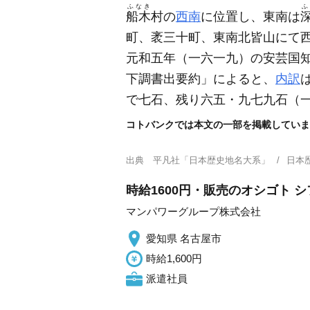
ふなき
ふ
船木
村の
西南
に位置し、東南は
町、袤三十町、東南北皆山にて
元和五年
（一六一九）
の安芸国
下調書出要約」によると、
内訳
で七石、残り六五・九七九石
（
コトバンクでは本文の一部を掲載していま
出典
平凡社「日本歴史地名大系」
日本
時給1600円・販売のオシゴト 
マンパワーグループ株式会社
愛知県 名古屋市
時給1,600円
派遣社員