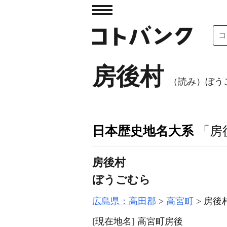
房後村
（読み）ぼう
日本歴史地名大系
「房
房後村
ぼうごむら
広島県：高田郡
高宮町
房後
[現在地名]
高宮町房後