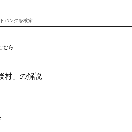
ごむら
後村」の解説
村