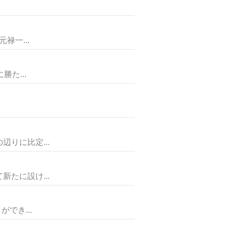
一...
た...
りに比定...
たに設け...
でき...