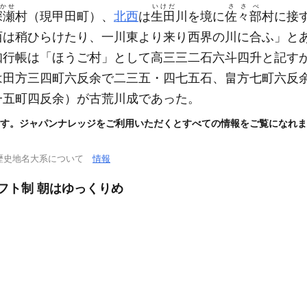
かせ
いけだ
ささべ
深瀬
村
（現甲田町）
、
北西
は
生田
川を境に
佐々部
村に接
西は稍ひらけたり、一川東より来り西界の川に合ふ」と
知行帳は「ほうご村」として高三三二石六斗四升と記す
は田方三四町六反余で二三五・四七五石、畠方七町六反
一五町四反余）
が古荒川成であった。
す。ジャパンナレッジをご利用いただくとすべての情報をご覧になれま
歴史地名大系について
情報
シフト制 朝はゆっくりめ