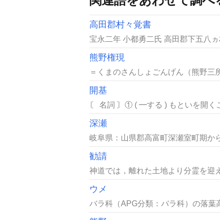
高田郡村々覚書
宝永二年 小都勇二氏 高田郡下五八
熊野権現
＝くまのさんしょごんげん（熊野三所権
開基
〘 名詞 〙① ( ━する ) もといを
深瀬
岐阜県：山県郡高富町深瀬室町期から
勧請
神道では，離れた土地より分霊を迎え
ウメ
バラ科（APG分類：バラ科）の落葉高