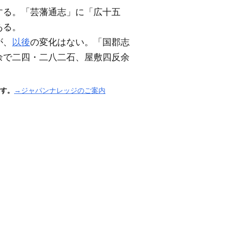
する。「芸藩通志」に「広十五
ある。
が、
以後
の変化はない。「国郡志
余で二四・二八二石、屋敷四反余
す。
→ジャパンナレッジのご案内