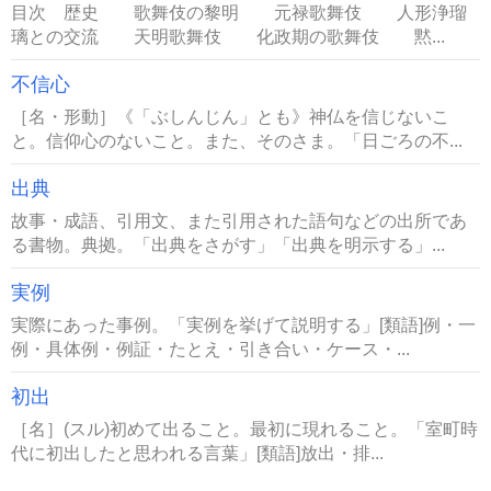
目次 歴史 歌舞伎の黎明 元禄歌舞伎 人形浄瑠
璃との交流 天明歌舞伎 化政期の歌舞伎 黙...
不信心
［名・形動］《「ぶしんじん」とも》神仏を信じないこ
と。信仰心のないこと。また、そのさま。「日ごろの不...
出典
故事・成語、引用文、また引用された語句などの出所であ
る書物。典拠。「出典をさがす」「出典を明示する」...
実例
実際にあった事例。「実例を挙げて説明する」[類語]例・一
例・具体例・例証・たとえ・引き合い・ケース・...
初出
［名］(スル)初めて出ること。最初に現れること。「室町時
代に初出したと思われる言葉」[類語]放出・排...