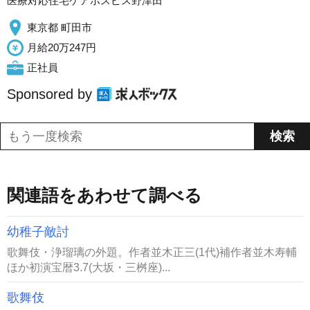
医療対応住宅ケアホスピス野津田
東京都 町田市
月給20万247円
正社員
Sponsored by
関連語をあわせて調べる
幼稚子敵討
歌舞伎・浄瑠璃の外題。作者並木正三(1代)補作者並木寿輔
ほか初演宝暦3.7(大坂・三桝座)...
歌舞伎