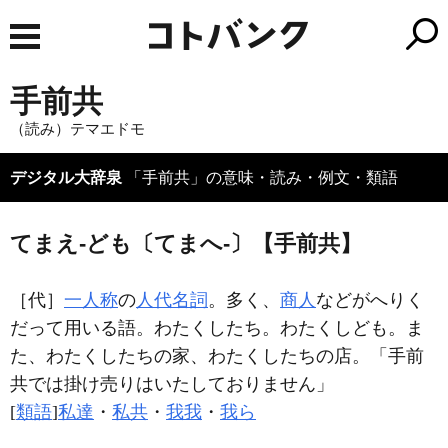
手前共
（読み）テマエドモ
デジタル大辞泉
「手前共」の意味・読み・例文・類語
てまえ‐ども〔てまへ‐〕【手前共】
［代］
一人称
の
人代名詞
。多く、
商人
などがへりく
だって用いる語。わたくしたち。わたくしども。ま
た、わたくしたちの家、わたくしたちの店。「
手前
共
では掛け売りはいたしておりません」
[
類語
]
私達
・
私共
・
我我
・
我ら