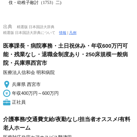
伎・幼稚子敵討（1753）二)
出典
精選版 日本国語大辞典
精選版 日本国語大辞典について
情報
|
凡例
医事課長・病院事務・土日祝休み・年収600万円可
能・残業なし・退職金制度あり・250床規模一般病
院・兵庫県西宮市
医療法人信和会 明和病院
兵庫県 西宮市
年収400万円～600万円
正社員
介護事務/交通費支給/夜勤なし/担当者オススメ/有料
老人ホーム