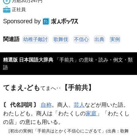
月給20万247円
正社員
Sponsored by
関連語
幼稚子敵討
歌舞伎
不信心
出典
実例
精選版 日本国語大辞典
「手前共」の意味・読み・例文・類
語
てまえ‐ども
【手前共】
てまへ‥
〘 代名詞詞 〙
自称
。商人、
芸人
などが用いた語。
わたしども。商人は「わたくしの
家庭
」「わたくし
の店」の意にも用いる。
[初出の実例]「手前共はとかく不信心にござるて」(出典：歌舞