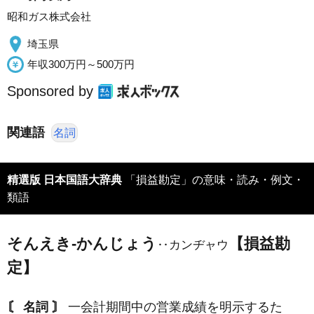
昭和ガス株式会社
埼玉県
年収300万円～500万円
Sponsored by
関連語
名詞
精選版 日本国語大辞典
「損益勘定」の意味・読み・例文・
類語
そんえき‐かんじょう
【損益勘
‥カンヂャウ
定】
〘 名詞 〙
一会計期間中の営業成績を明示するた