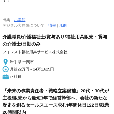
出典
小学館
デジタル大辞泉について
情報
|
凡例
介護職員/介護福祉士/賞与あり/福祉用具販売・貸与
の介護士/日勤のみ
フォレスト福祉用具サービス株式会社
岩手県 一関市
月給22万円～24万1,625円
正社員
「未来の事業責任者・戦略立案候補」20代・30代が
主役!販売から最短3年で経営幹部へ。会社の新たな
歴史を創るセールスエース求む!年間休日122日/残業
20時間以内