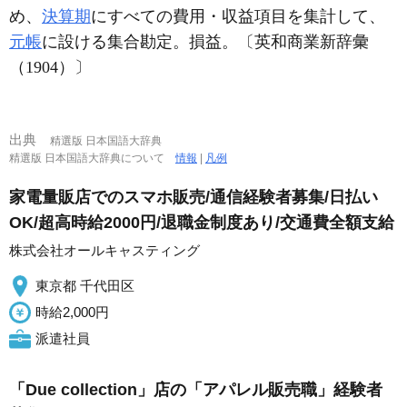
め、
決算期
にすべての費用・収益項目を集計して、
元帳
に設ける集合勘定。損益。〔英和商業新辞彙
（1904）〕
出典
精選版 日本国語大辞典
精選版 日本国語大辞典について
情報
|
凡例
家電量販店でのスマホ販売/通信経験者募集/日払い
OK/超高時給2000円/退職金制度あり/交通費全額支給
株式会社オールキャスティング
東京都 千代田区
時給2,000円
派遣社員
「Due collection」店の「アパレル販売職」経験者