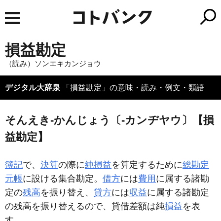
損益勘定
（読み）ソンエキカンジョウ
デジタル大辞泉
「損益勘定」の意味・読み・例文・類語
そんえき‐かんじょう〔‐カンヂヤウ〕【損
益勘定】
簿記
で、
決算
の際に
純損益
を算定するために
総勘定
元帳
に設ける集合勘定。
借方
には
費用
に属する諸勘
定の
残高
を振り替え、
貸方
には
収益
に属する諸勘定
の残高を振り替えるので、貸借差額は純
損益
を表
す。